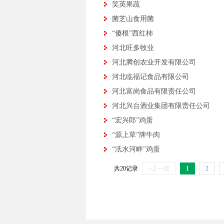
笑英果蔬
菌芝山食用菌
“傻根”西红柿
河北旺多牧业
河北腾创农业开发有限公司
河北临福记食品有限公司
河北富岗食品有限责任公司
河北兴台酒业集团有限责任公司
“宏兴郎”鸡蛋
“源上草”牌牛肉
“汦水河畔”鸡蛋
共20记录
«上一页
1
2