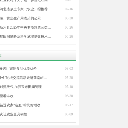
农业农村厅关于进一步规范农药…
07-31
河北省乡土专家（农业）拟推荐…
07-16
葱、黄韭生产用农药的公示
06-30
新河县2025年中央专项彩票公益…
06-26
展田间试验及科学施肥增效技术…
06-26
+
态
”分选让宠物食品优质优价
08-03
村长”论坛交流活动走进前南峪…
07-20
对流天气 加强玉米田间管理
07-10
里看丰收
06-30
苗送农家“造血”帮扶促增收
06-17
灾让农业更具韧性
06-09