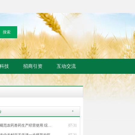
科技
招商引资
互动交流
+
告
规范农药兽药生产经营使用 综…
07-31