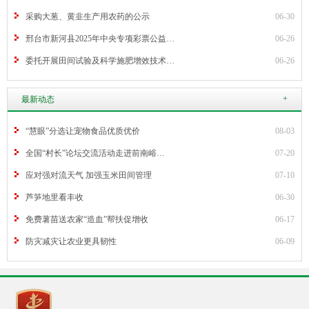
采购大葱、黄韭生产用农药的公示
06-30
邢台市新河县2025年中央专项彩票公益…
06-26
委托开展田间试验及科学施肥增效技术…
06-26
+
最新动态
“慧眼”分选让宠物食品优质优价
08-03
全国“村长”论坛交流活动走进前南峪…
07-20
应对强对流天气 加强玉米田间管理
07-10
芦笋地里看丰收
06-30
免费薯苗送农家“造血”帮扶促增收
06-17
防灾减灾让农业更具韧性
06-09