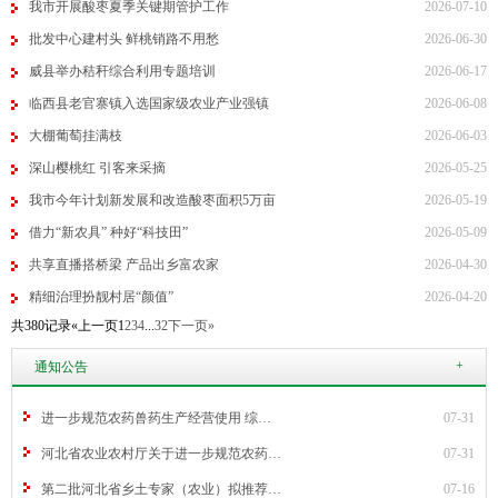
我市开展酸枣夏季关键期管护工作
2026-07-10
批发中心建村头 鲜桃销路不用愁
2026-06-30
威县举办秸秆综合利用专题培训
2026-06-17
临西县老官寨镇入选国家级农业产业强镇
2026-06-08
大棚葡萄挂满枝
2026-06-03
深山樱桃红 引客来采摘
2026-05-25
我市今年计划新发展和改造酸枣面积5万亩
2026-05-19
借力“新农具” 种好“科技田”
2026-05-09
共享直播搭桥梁 产品出乡富农家
2026-04-30
精细治理扮靓村居“颜值”
2026-04-20
共380记录
«上一页
1
2
3
4
...
32
下一页»
+
通知公告
进一步规范农药兽药生产经营使用 综…
07-31
河北省农业农村厅关于进一步规范农药…
07-31
第二批河北省乡土专家（农业）拟推荐…
07-16