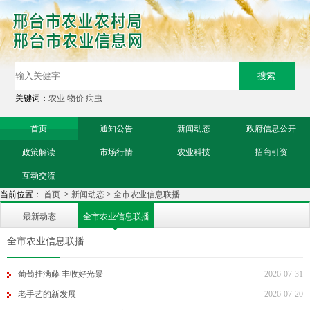
关键词：
农业
物价
病虫
首页
通知公告
新闻动态
政府信息公开
政策解读
市场行情
农业科技
招商引资
互动交流
当前位置：
首页
>
新闻动态
>
全市农业信息联播
最新动态
全市农业信息联播
全市农业信息联播
葡萄挂满藤 丰收好光景
2026-07-31
老手艺的新发展
2026-07-20