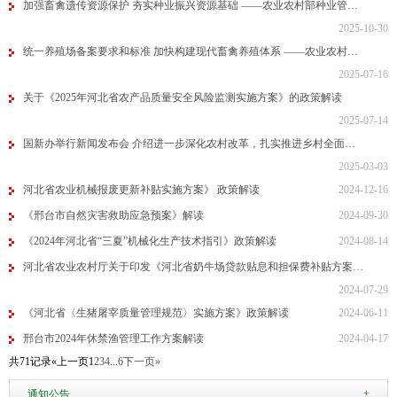
加强畜禽遗传资源保护 夯实种业振兴资源基础 ——农业农村部种业管…
2025-10-30
统一养殖场备案要求和标准 加快构建现代畜禽养殖体系 ——农业农村…
2025-07-16
关于《2025年河北省农产品质量安全风险监测实施方案》的政策解读
2025-07-14
国新办举行新闻发布会 介绍进一步深化农村改革，扎实推进乡村全面…
2025-03-03
河北省农业机械报废更新补贴实施方案》 政策解读
2024-12-16
《邢台市自然灾害救助应急预案》解读
2024-09-30
《2024年河北省“三夏”机械化生产技术指引》政策解读
2024-08-14
河北省农业农村厅关于印发《河北省奶牛场贷款贴息和担保费补贴方案…
2024-07-29
《河北省〈生猪屠宰质量管理规范〉实施方案》政策解读
2024-06-11
邢台市2024年休禁渔管理工作方案解读
2024-04-17
共71记录
«上一页
1
2
3
4
...
6
下一页»
+
通知公告