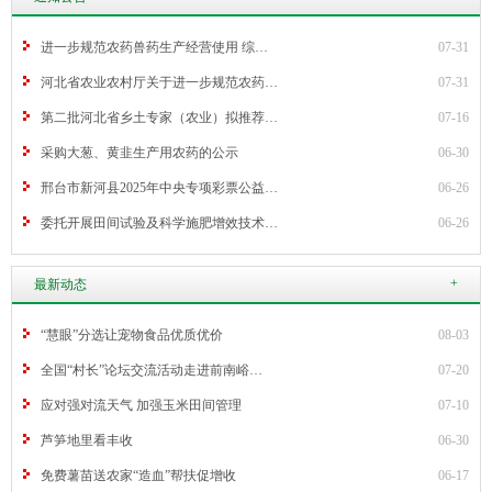
进一步规范农药兽药生产经营使用 综…
07-31
河北省农业农村厅关于进一步规范农药…
07-31
第二批河北省乡土专家（农业）拟推荐…
07-16
采购大葱、黄韭生产用农药的公示
06-30
邢台市新河县2025年中央专项彩票公益…
06-26
委托开展田间试验及科学施肥增效技术…
06-26
+
最新动态
“慧眼”分选让宠物食品优质优价
08-03
全国“村长”论坛交流活动走进前南峪…
07-20
应对强对流天气 加强玉米田间管理
07-10
芦笋地里看丰收
06-30
免费薯苗送农家“造血”帮扶促增收
06-17