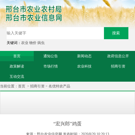
关键词：
农业
物价
病虫
首页
通知公告
新闻动态
政府信息公开
政策解读
市场行情
农业科技
招商引资
互动交流
当前位置：
首页
>
招商引资
>
名优特农产品
“宏兴郎”鸡蛋
来源：邢台农业信息网 发布时间：2020/8/20 10:20:13