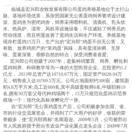
临城县宏兴郎农牧发展有限公司蛋鸡养殖基地位于太行山
脉。基地环境优美，系按照国家无公害蛋鸡饲养要求设计建
设。蛋鸡舍为密闭鸡舍，饲养采用喂料机、清粪机、乳头饮
水、热风炉、湿帘、风机等设施设备，不仅减轻了饲养员的
劳动强度，而且明显改善了蛋鸡生活和生产环境。养殖基地
现存栏蛋鸡15万只，生产出的“宏兴郎”鸡蛋不但无公害，又
有散、放养鸡所产的“笨鸡蛋”风味，具有蛋清浓稠、无异
味、蛋黄深黄、香醇自然的特点，深受消费者喜爱。
宏兴郎公司创建于2007年，是集种鸡繁育、饲养、孵化和
蛋鸡饲养、科研教学等为一体的大型民营企业。总投资约1.2
亿元， 2013年总资产达10710.67万元，固定资产6028.94万
元，销售收入达16769.5万元。公司占地面积约300亩，建筑面
积4.8万平方米;员工近600名,其中高级畜牧师6名,中级职称19
名,拥有30万套父母代种鸡场两个，15万只规范化蛋鸡示范养
殖场一个；现代化高标准孵化厅一座。
自“宏兴郎”无公害鸡蛋生产后，公司积极参加全国、省、
市的行业交流展览会，并得到了广大用户的好评，收获的荣
誉颇多，使“宏兴郎商标”名闻遐迩。2009年5月，公司被邢台
市人民政府授予邢台市农业产业化重点龙头企业；2009年7月