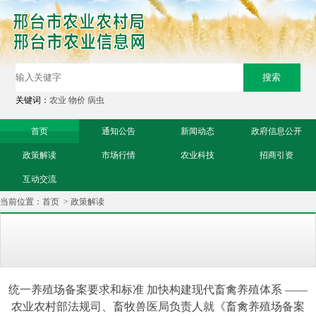
关键词：
农业
物价
病虫
首页
通知公告
新闻动态
政府信息公开
政策解读
市场行情
农业科技
招商引资
互动交流
当前位置：
首页
>
政策解读
统一养殖场备案要求和标准 加快构建现代畜禽养殖体系 ——
农业农村部法规司、畜牧兽医局负责人就《畜禽养殖场备案