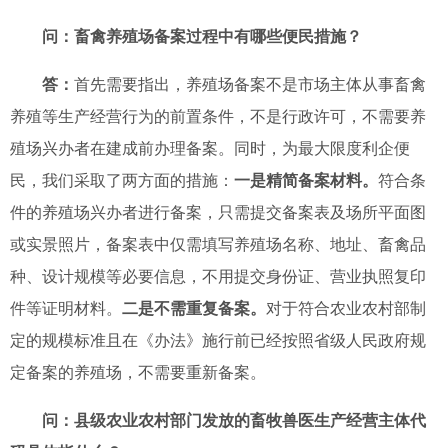
问：
畜禽养殖场
备案过程中有哪些便民措施？
答：
首先
需要指出
，养殖场备案不
是
市场主体从事畜禽
养殖等
生产
经营行为的前置条件，不是行政许可
，
不需要养
殖场兴办者在建成前办理备案。同时，为最大限度利企便
民，我们采取了两方面的措施：
一是精简
备案材料。
符合条
件的养殖场
兴办者
进行备案，只需提交备案表
及
场所平面图
或实景照片
，
备案表中
仅需
填写养殖场名称、地址、畜禽品
种、设计规模等必要信息
，不
用提交身份证、营业执照复印
件等证明材料。
二是不需重复备案。
对于
符合农业农村部制
定的规模标准且在《办法》施行前已经按照省级人民政府规
定备案的养殖场，不需要重新备案。
问：
县级农业农村部门
发放
的
畜牧兽医生产经营主体代