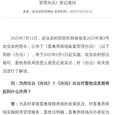
管理办法》答记者问
来源：农业农村部网站 发布时间：2025/7/16 9:52:23
2025
年
7
月
11
日，农业农村部部长韩俊签发
2025
年第
2
号
农业农村部令，公布了《畜禽养殖场备案管理办法》（以下
简称《办法》），将于
2025
年
9
月
1日起实施。农业农村部法
规司、畜牧兽医局负责人接受记者采访，对《办法》有关情
况进行了解读。
问：
为何出台
《办法》
？《办法》
出台
对畜牧业发展将
起到什么作用？
答：
为
及时掌握畜禽规模养殖的发展状况
、
对畜禽养殖
场实施精准管理服务，
畜牧法明确，畜禽养殖场兴办者应当