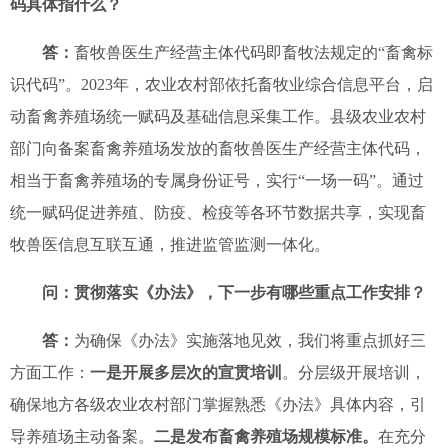
码具体
指什么
？
答：
畜牧兽医生产经营主体代码
即
畜牧法规定
的
“
畜禽标
识代码
”
。
2023
年，农业农村部依托
畜牧业综合信息平台
，启
动畜禽养殖场统一赋码及基础信息采集工作。
县级农业农村
部门向
备案畜禽养殖场发放
的
畜牧兽医生产经营主体代码
，
相当于畜禽养殖场
的
专属身份证号，实行
“一场一码”
。通过
统一赋码
促进养殖、防疫、检疫等各环节数据共享
，实现畜
牧兽医信息互联互通，推进监管监测一体化
。
问：贯彻落实《办法》，下一步有哪些重点工作安排？
答：
为确保《办法》实施落地见效，我们将重点抓好三
方面工作
：
一是开展多层次的宣贯培训
。分层级开展培训，
确保
地方
各级农业农村部门掌握熟悉
《
办法
》
具体内容，引
导养殖场主动备案。
二是发布畜禽养殖场规模标准。
在
充分