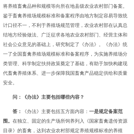
将养殖畜禽品种和规模等向所在地县级农业农村部门备案。
鉴于
畜禽
养殖场规模标准和备案程序
由地方
制定
容易导致统
计口径不一，不利于养殖场规范管理，
农业农村部在认真总
结地方经验做法
、
广泛征求各地
农业农村
部门
、
经营主体
和
社会公众意见的基础上，研究制定了《办法》。
《办法》统
一了全国畜禽养殖场规模标准和备案程序，为实施养殖场分
类管理、科学制定扶持政策奠定了基础，有助于加快构建现
代畜禽养殖体系、进一步保障我国畜禽产品
稳定供给和
质量
安全。
问：《办法》主要包括哪些内容？
答：
《办法》主要包括五方面内容
：
一是规定备案范
围。
在独立、固定的生产场所饲养列入《国家畜禽遗传资源
目录》的畜禽，达到农业农村部规定养殖规模标准的养殖