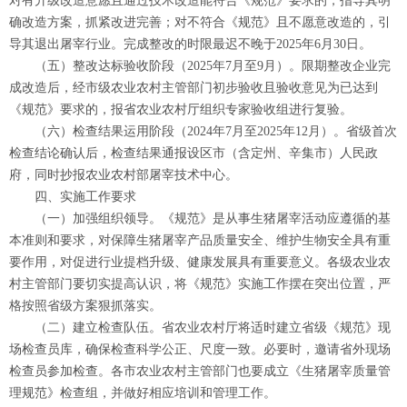
对有升级改造意愿且通过技术改造能符合《规范》要求的，指导其明
确改造方案，抓紧改进完善；对不符合《规范》且不愿意改造的，引
导其退出屠宰行业。完成整改的时限最迟不晚于2025年6月30日。
（五）整改达标验收阶段（2025年7月至9月）。限期整改企业完
成改造后，经市级农业农村主管部门初步验收且验收意见为已达到
《规范》要求的，报省农业农村厅组织专家验收组进行复验。
（六）检查结果运用阶段（2024年7月至2025年12月）。省级首次
检查结论确认后，检查结果通报设区市（含定州、辛集市）人民政
府，同时抄报农业农村部屠宰技术中心。
四、实施工作要求
（一）加强组织领导。《规范》是从事生猪屠宰活动应遵循的基
本准则和要求，对保障生猪屠宰产品质量安全、维护生物安全具有重
要作用，对促进行业提档升级、健康发展具有重要意义。各级农业农
村主管部门要切实提高认识，将《规范》实施工作摆在突出位置，严
格按照省级方案狠抓落实。
（二）建立检查队伍。省农业农村厅将适时建立省级《规范》现
场检查员库，确保检查科学公正、尺度一致。必要时，邀请省外现场
检查员参加检查。各市农业农村主管部门也要成立《生猪屠宰质量管
理规范》检查组，并做好相应培训和管理工作。