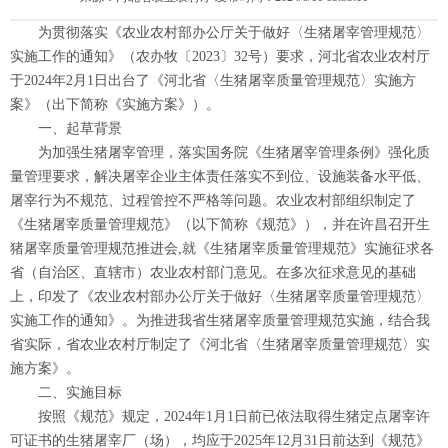
为贯彻落实《农业农村部办公厅关于做好〈生猪屠宰管理规范〉
实施工作的通知》（农办牧〔2023〕32号）要求，河北省农业农村厅
于2024年2月1日出台了《河北省〈生猪屠宰质量管理规范〉实施方
案》（出下简称《实施方案》）。
一、起草背景
为加强生猪屠宰管理，落实国务院《生猪屠宰管理条例》强化质
量管理要求，解决屠宰企业主体责任落实不到位、设施装备水平低、
屠宰行为不规范、过程管控不严格等问题。农业农村部组织制定了
《生猪屠宰质量管理规范》（以下简称《规范》），并在许昌召开生
猪屠宰质量管理规范推进会,就《生猪屠宰质量管理规范》实施征求各
省（自治区、直辖市）农业农村部门意见。在多次征求意见的基础
上，印发了《农业农村部办公厅关于做好〈生猪屠宰质量管理规范〉
实施工作的通知》。为推进我省生猪屠宰质量管理规范实施，结合我
省实际，省农业农村厅制定了《河北省〈生猪屠宰质量管理规范〉实
施方案》。
二、实施目标
按照《规范》规定，2024年1月1日前已依法取得生猪定点屠宰许
可证书的生猪屠宰厂（场），均应于2025年12月31日前达到《规范》