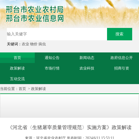
关键词：
农业
物价
病虫
首页
通知公告
新闻动态
政府信息公开
政策解读
市场行情
农业科技
招商引资
互动交流
当前位置：
首页
>
政策解读
《河北省〈生猪屠宰质量管理规范〉实施方案》政策解读
来源：河北省农业农村厅 发布时间：2024/6/11 15:53:11