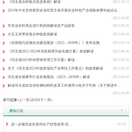
《河北省乡村振兴促进条例》解读
2023-10-13
2023年中央支持新型农业经营主体开展农业特色产业保险保费补贴试点…
2023-10-08
市农业农村局走进行风热线解读农产品政策
2023-09-28
大豆玉米带状复合种植政策解读
2023-08-16
《全国现代设施农业建设规划（2023—2030年）》发布实施
2023-07-14
《河北省2021-2023年农机购置补贴实施方案》政策解读
2023-06-16
《河北省2023年休禁渔管理工作方案》解读
2023-05-26
关于《河北省2023年脱贫地区产业帮扶工作要点》的政策解读
2023-04-20
河北省生猪屠宰行业发展规划 （2023—2030年）解读
2023-04-03
解读河北省农业供给侧结构性改革工作领导小组关于印发《关于推进中…
2023-03-06
共71记录
«上一页
1
2
3
4
5
6
下一页»
+
通知公告
进一步规范农药兽药生产经营使用 综…
07-31