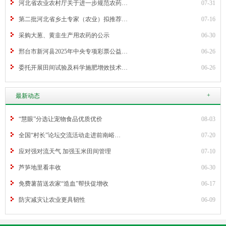
河北省农业农村厅关于进一步规范农药…
07-31
第二批河北省乡土专家（农业）拟推荐…
07-16
采购大葱、黄韭生产用农药的公示
06-30
邢台市新河县2025年中央专项彩票公益…
06-26
委托开展田间试验及科学施肥增效技术…
06-26
+
最新动态
“慧眼”分选让宠物食品优质优价
08-03
全国“村长”论坛交流活动走进前南峪…
07-20
应对强对流天气 加强玉米田间管理
07-10
芦笋地里看丰收
06-30
免费薯苗送农家“造血”帮扶促增收
06-17
防灾减灾让农业更具韧性
06-09