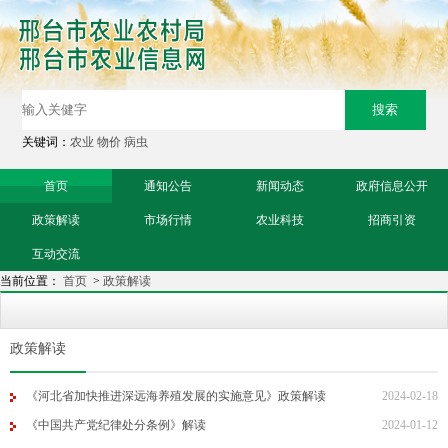
关键词：
农业
物价
病虫
首页
通知公告
新闻动态
政府信息公开
政策解读
市场行情
农业科技
招商引资
互动交流
当前位置：
首页
>
政策解读
政策解读
《河北省加快推进深远海养殖发展的实施意见》政策解读
2024-02-18
《中国共产党纪律处分条例》解读
2024-01-12