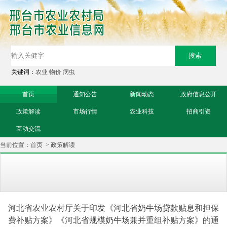
关键词：
农业
物价
病虫
首页
通知公告
新闻动态
政府信息公开
政策解读
市场行情
农业科技
招商引资
互动交流
当前位置：
首页
>
政策解读
河北省农业农村厅关于印发《河北省奶牛场贷款贴息和担保
费补贴方案》《河北省规模奶牛场兼并重组补贴方案》的通