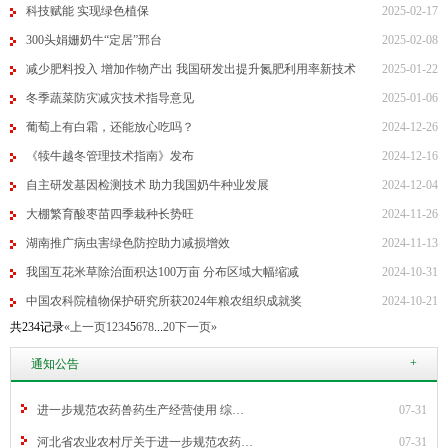
科技赋能 实现绿色植保
2025-02-17
300头娟姗奶牛“定居”邢台
2025-02-08
减少肥料投入 增加作物产出 我国研发出提升氮肥利用率新技术
2025-01-22
冬季蔬菜防灾减灾技术指导意见
2025-01-06
葡萄上有白霜，还能放心吃吗？
2024-12-26
《犊牛越冬管理技术指南》发布
2024-12-16
自主研发基因检测技术 助力我国奶牛种业发展
2024-12-04
大棚繁育酸枣苗四季栽种长势旺
2024-11-26
湖南推广病虫害绿色防控助力减损增效
2024-11-13
我国互花米草除治面积达100万亩 分布区域大幅缩减
2024-10-31
中国农科院植物保护研究所获2024年粮农组织成就奖
2024-10-21
共234记录
«上一页
1
2
3
4
5
6
7
8
...
20
下一页»
+
通知公告
进一步规范农药兽药生产经营使用 综…
07-31
河北省农业农村厅关于进一步规范农药…
07-31