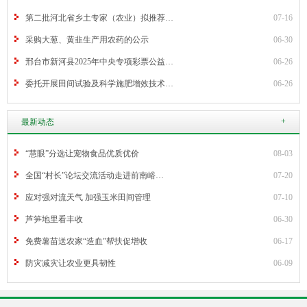
第二批河北省乡土专家（农业）拟推荐…
07-16
采购大葱、黄韭生产用农药的公示
06-30
邢台市新河县2025年中央专项彩票公益…
06-26
委托开展田间试验及科学施肥增效技术…
06-26
+
最新动态
“慧眼”分选让宠物食品优质优价
08-03
全国“村长”论坛交流活动走进前南峪…
07-20
应对强对流天气 加强玉米田间管理
07-10
芦笋地里看丰收
06-30
免费薯苗送农家“造血”帮扶促增收
06-17
防灾减灾让农业更具韧性
06-09