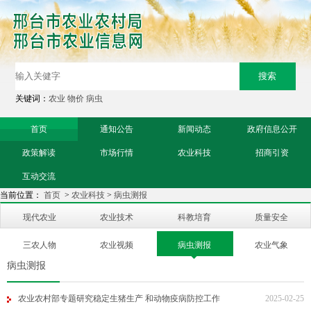
关键词：
农业
物价
病虫
首页
通知公告
新闻动态
政府信息公开
政策解读
市场行情
农业科技
招商引资
互动交流
当前位置：
首页
>
农业科技
>
病虫测报
现代农业
农业技术
科教培育
质量安全
三农人物
农业视频
病虫测报
农业气象
病虫测报
农业农村部专题研究稳定生猪生产 和动物疫病防控工作
2025-02-25