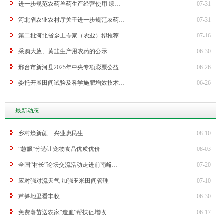
进一步规范农药兽药生产经营使用 综…
07-31
河北省农业农村厅关于进一步规范农药…
07-31
第二批河北省乡土专家（农业）拟推荐…
07-16
采购大葱、黄韭生产用农药的公示
06-30
邢台市新河县2025年中央专项彩票公益…
06-26
委托开展田间试验及科学施肥增效技术…
06-26
+
最新动态
乡村焕新颜 兴业惠民生
08-10
“慧眼”分选让宠物食品优质优价
08-03
全国“村长”论坛交流活动走进前南峪…
07-20
应对强对流天气 加强玉米田间管理
07-10
芦笋地里看丰收
06-30
免费薯苗送农家“造血”帮扶促增收
06-17