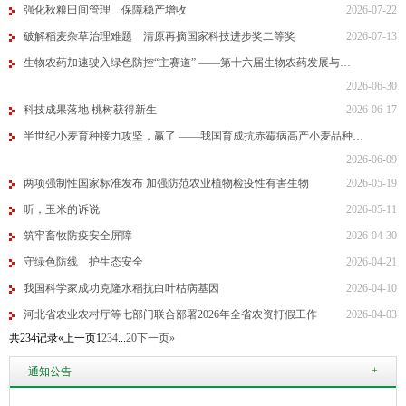
强化秋粮田间管理 保障稳产增收
2026-07-22
破解稻麦杂草治理难题 清原再摘国家科技进步奖二等奖
2026-07-13
生物农药加速驶入绿色防控“主赛道” ——第十六届生物农药发展与…
2026-06-30
科技成果落地 桃树获得新生
2026-06-17
半世纪小麦育种接力攻坚，赢了 ——我国育成抗赤霉病高产小麦品种…
2026-06-09
两项强制性国家标准发布 加强防范农业植物检疫性有害生物
2026-05-19
听，玉米的诉说
2026-05-11
筑牢畜牧防疫安全屏障
2026-04-30
守绿色防线 护生态安全
2026-04-21
我国科学家成功克隆水稻抗白叶枯病基因
2026-04-10
河北省农业农村厅等七部门联合部署2026年全省农资打假工作
2026-04-03
共234记录
«上一页
1
2
3
4
...
20
下一页»
+
通知公告