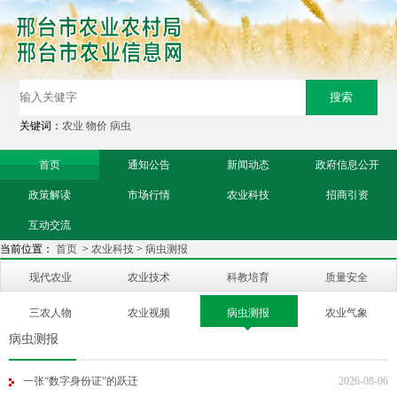
关键词：
农业
物价
病虫
首页
通知公告
新闻动态
政府信息公开
政策解读
市场行情
农业科技
招商引资
互动交流
当前位置：
首页
>
农业科技
>
病虫测报
现代农业
农业技术
科教培育
质量安全
三农人物
农业视频
病虫测报
农业气象
病虫测报
一张“数字身份证”的跃迁
2026-08-06