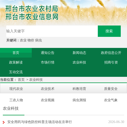
关键词：
农业
物价
病虫
首页
通知公告
新闻动态
政府信息公开
政策解读
市场行情
农业科技
招商引资
互动交流
当前位置：
首页
>
农业科技
现代农业
农业技术
科教培育
质量安全
三农人物
农业视频
病虫测报
农业气象
农业科技
安全用药与绿色防控科普主场活动在京举行
2026-06-30