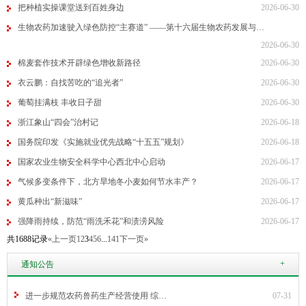
把种植实操课堂送到百姓身边
2026-06-30
生物农药加速驶入绿色防控“主赛道” ——第十六届生物农药发展与…
2026-06-30
棉麦套作技术开辟绿色增收新路径
2026-06-30
衣云鹏：自找苦吃的“追光者”
2026-06-30
葡萄挂满枝 丰收日子甜
2026-06-30
浙江象山“四会”治村记
2026-06-18
国务院印发《实施就业优先战略“十五五”规划》
2026-06-18
国家农业生物安全科学中心西北中心启动
2026-06-17
气候多变条件下，北方旱地冬小麦如何节水丰产？
2026-06-17
黄瓜种出“新滋味”
2026-06-17
强降雨持续，防范“雨洗禾花”和渍涝风险
2026-06-17
共1688记录
«上一页
1
2
3
4
5
6
...
141
下一页»
+
通知公告
进一步规范农药兽药生产经营使用 综…
07-31