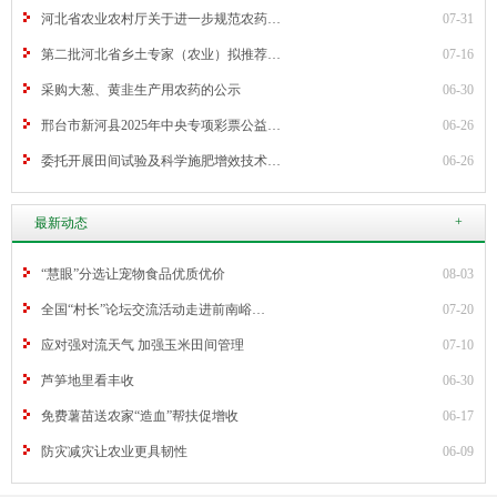
河北省农业农村厅关于进一步规范农药…
07-31
第二批河北省乡土专家（农业）拟推荐…
07-16
采购大葱、黄韭生产用农药的公示
06-30
邢台市新河县2025年中央专项彩票公益…
06-26
委托开展田间试验及科学施肥增效技术…
06-26
+
最新动态
“慧眼”分选让宠物食品优质优价
08-03
全国“村长”论坛交流活动走进前南峪…
07-20
应对强对流天气 加强玉米田间管理
07-10
芦笋地里看丰收
06-30
免费薯苗送农家“造血”帮扶促增收
06-17
防灾减灾让农业更具韧性
06-09