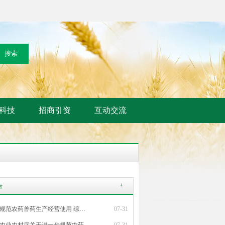
科技
招商引资
互动交流
+
告
规范农药兽药生产经营使用 综…
07-31