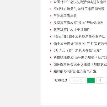
全国“村长”论坛交流活动走进前南峪
应对强对流天气 加强玉米田间管理
芦笋地里看丰收
免费薯苗送农家“造血”帮扶促增收
防灾减灾让农业更具韧性
邢台组建115个农机应急作业服务队
毫不放松抓好“三夏”生产 扎实有效
8万余台（套）农机具备战“三夏”
科技赋能提质 循环助力增效 邢台
国务院常务会议审议通过《加快农业
颗颗酸枣“链”起生态富民产业
共588记录
«上一页
1
2