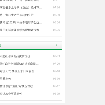
农业农村厅关于进一步规范农药…
07-31
河北省乡土专家（农业）拟推荐…
07-16
葱、黄韭生产用农药的公示
06-30
新河县2025年中央专项彩票公益…
06-26
展田间试验及科学施肥增效技术…
06-26
+
态
”分选让宠物食品优质优价
08-03
村长”论坛交流活动走进前南峪…
07-20
对流天气 加强玉米田间管理
07-10
里看丰收
06-30
苗送农家“造血”帮扶促增收
06-17
灾让农业更具韧性
06-09