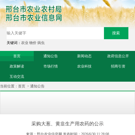
关键词：
农业
物价
病虫
首页
通知公告
新闻动态
政府信息公开
政策解读
市场行情
农业科技
招商引资
互动交流
当前位置：
首页
>
通知公告
采购大葱、黄韭生产用农药的公示
来源：邢台农业信息网 发布时间：2026/6/30 11:28:08