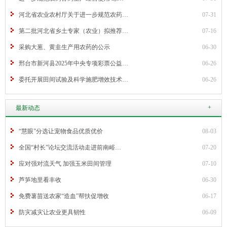
河北省农业农村厅关于进一步规范农药…
07-31
第二批河北省乡土专家（农业）拟推荐…
07-16
采购大葱、黄韭生产用农药的公示
06-30
邢台市新河县2025年中央专项彩票公益…
06-26
委托开展田间试验及科学施肥增效技术…
06-26
+
最新动态
“慧眼”分选让宠物食品优质优价
08-03
全国“村长”论坛交流活动走进前南峪…
07-20
应对强对流天气 加强玉米田间管理
07-10
芦笋地里看丰收
06-30
免费薯苗送农家“造血”帮扶促增收
06-17
防灾减灾让农业更具韧性
06-09