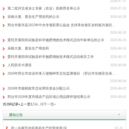
2026-07-31
第二批河北省乡土专家（农业）拟推荐名单公示
2026-07-16
采购大葱、黄韭生产用农药的公示
2026-06-30
邢台市新河县2025年中央专项彩票公益金 支持革命老区乡村振兴项目…
2026-06-26
委托开展田间试验及科学施肥增效技术模式总结中标单位的公示
2026-06-26
采购大葱、黄韭生产用农药
2026-06-16
委托开展田间试验及科学施肥增效技术模式总结相关工作
2026-06-15
人民防非大课堂
2026-06-09
2026年邢台市农业外来入侵物种常态化监测项目 （邢台市生物安全保…
2026-06-04
2026年市级财政常态化帮扶资金分配公示
2026-06-03
邢台市2026年度市级农产品区域公用品牌评选结果公示
2026-06-03
共208记录
«上一页
1
2
3
4
...
18
下一页»
+
通知公告
进一步规范农药兽药生产经营使用 综…
07-31