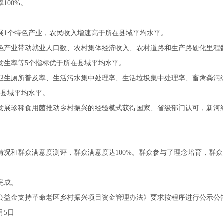
100%。
展1个特色产业，农民收入增速高于所在县域平均水平。
色产业带动就业人口数、农村集体经济收入、农村道路和生产路硬化里程
发生率等5个指标优于所在县域平均水平。
卫生厕所普及率、生活污水集中处理率、生活垃圾集中处理率、畜禽粪污
在县域平均水平。
发展珍稀食用菌推动乡村振兴的经验模式获得国家、省级部门认可，新河
情况和群众满意度测评，群众满意度达100%。群众参与了理念培育，群
完成。
公益金支持革命老区乡村振兴项目资金管理办法》要求按程序进行公示公
月5日