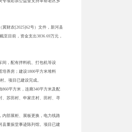
中央专项彩票公益金支持革命老区乡
农[2025]62号）文件，新河县
至目前，资金支出3836.69万元，
产车间，配有拌料机、打包机等设
置培养房；建设1800平方米堆料
董村。项目已建设完成。
60平方米，连廊340平方米及配
村、苏田村、申家庄村、田村、寻
升，内部展柜、展板更换，电力线路
河县董振堂事迹陈列馆。项目已建