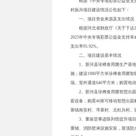
根据《中央专项彩票公益金支
村振兴项目建设情况公告如下：
一、项目资金来源及支出情况
根据河北省财政厅《关于下达2
2025年中央专项彩票公益金支持革
支出率95.92%。
二、项目建设基本情况
1、新河县珍稀食用菌生产基地
施；建设1980平方米珍稀食用菌智
场、室外通道640平方米；购置电
2、新河县珍稀食用菌智慧出菇
套设备，购置40座可移动智慧出
寨镇南安村、寻寨村、北杜兴村。
3、董振堂事迹陈列馆提升项
重铺、消防喷淋设施安装，屋顶防