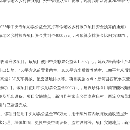
持革命老区乡村振兴项目资金管理办法》要求，现将我市新河县2025年
025年中央专项彩票公益金支持革命老区乡村振兴项目资金预算的通知》（冀财
命老区乡村振兴项目资金共到位4000万元，占预算安排资金比例为100%，截
改造升级项目。该项目使用中央彩票公益金1250万元，建设2座菌棒生
能出菇舱、460平方米前置养菌室、1830平方米后置养菌室、108平方米后
动高速2.5T叉车机械、配套基地排水等。项目实施地点：新河县西流乡东
舱项目。该项目使用中央彩票公益金900万元，建设珍稀食用菌智能出菇舱8
菇舱及配套设备。项目实施地点：新河县荆家庄乡西李家庄村；西流乡东董
目前已建设完成。
目。该项目使用中央彩票公益金350万元，用于陈列馆内展陈设施改造提
水处理、墙体加固、更换中央空调设备、监控设施等。项目实施地点：新