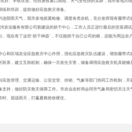
势良好、丰收在望。结合麦收窗口期短、天气变化快的实际，我市各地共组
演练和培训，提前做好应急救灾准备。
的连阴雨天气，我市多地抓紧检修、调度各类农机，充分发挥现有履带式
金沙河农业服务有限公司新建设的烘干中心，工作人员正进行最后的安装调试
分。现在有了这些‘烘干神器’，不仅能烘干自己公司的粮，还能为周边农
中心和区域农业应急救灾中心作用，强化应急救灾队伍建设，增加履带式
区联系，建立互助机制，确保一旦发生灾害，储备调用应急救灾机具能够
与应急管理、交通运输、公安交管、供销、气象等部门协同工作机制，开
象支持，做好防灾救灾保障工作。市农业农村局会同市气象局密切关注天
农时、迎战雨天，打赢夏粮抢收硬仗。