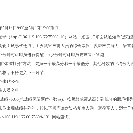
。
月14日9:00至5月16日9:00期间。
tp://106.119.166.66:7560/i-10）网站，点击“打印面试通知单”
构化面试形式进行，主要测试应聘人员的综合素质、反应应变能力、语言
到7分钟时计时员进行提醒，到8分钟时计时员要求停止答题。
用“体操打分”方法，去掉一个最高分和一个最低分，其他分数的平均分为
不合格，不得进入下一环节。
外张贴公布。
审人员名单
试成绩×60%(总成绩保留两位小数点)。按照总成绩从高分到低分的顺序排列
末位出现成绩并列的，按以下顺序确定资格复审人选：退役军人，烈士子
6.119.166.66:7560/i-10）网站查询。