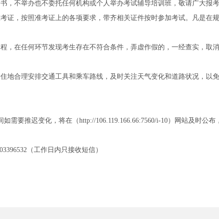
用书，不举办也不委托任何机构或个人举办考试辅导培训班，敬请广大报
准考证，按照准考证上的各项要求，带齐相关证件按时参加考试。凡是在
过程，在任何环节发现考生存在不符合条件，弄虚作假的，一经查实，取
居住地合理安排交通工具和乘车路线，及时关注天气变化和道路状况，以
推迟变化，将在（http://106.119.166.66:7560/i-10）网站及
17703396532（工作日内只接收短信）