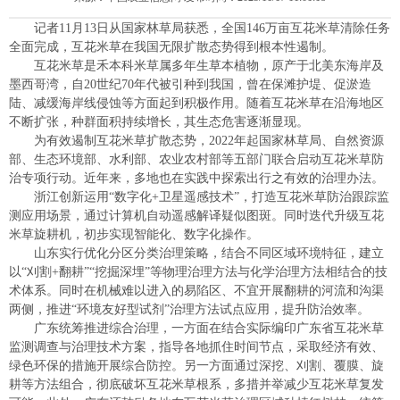
记者11月13日从国家林草局获悉，全国146万亩互花米草清除任务
全面完成，互花米草在我国无限扩散态势得到根本性遏制。
互花米草是禾本科米草属多年生草本植物，原产于北美东海岸及
墨西哥湾，自20世纪70年代被引种到我国，曾在保滩护堤、促淤造
陆、减缓海岸线侵蚀等方面起到积极作用。随着互花米草在沿海地区
不断扩张，种群面积持续增长，其生态危害逐渐显现。
为有效遏制互花米草扩散态势，2022年起国家林草局、自然资源
部、生态环境部、水利部、农业农村部等五部门联合启动互花米草防
治专项行动。近年来，多地也在实践中探索出行之有效的治理办法。
浙江创新运用“数字化+卫星遥感技术”，打造互花米草防治跟踪监
测应用场景，通过计算机自动遥感解译疑似图斑。同时迭代升级互花
米草旋耕机，初步实现智能化、数字化操作。
山东实行优化分区分类治理策略，结合不同区域环境特征，建立
以“刈割+翻耕”“挖掘深埋”等物理治理方法与化学治理方法相结合的技
术体系。同时在机械难以进入的易陷区、不宜开展翻耕的河流和沟渠
两侧，推进“环境友好型试剂”治理方法试点应用，提升防治效率。
广东统筹推进综合治理，一方面在结合实际编印广东省互花米草
监测调查与治理技术方案，指导各地抓住时间节点，采取经济有效、
绿色环保的措施开展综合防控。另一方面通过深挖、刈割、覆膜、旋
耕等方法组合，彻底破坏互花米草根系，多措并举减少互花米草复发