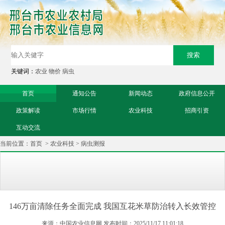
关键词：
农业
物价
病虫
首页
通知公告
新闻动态
政府信息公开
政策解读
市场行情
农业科技
招商引资
互动交流
当前位置：
首页
>
农业科技
>
病虫测报
146万亩清除任务全面完成 我国互花米草防治转入长效管控
来源：中国农业信息网 发布时间：2025/11/17 11:01:18