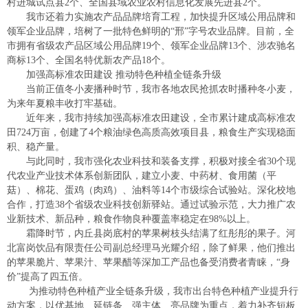
村进城试点县2个、全国县域农业农村信息化发展先进县2个。
我市还着力实施农产品品牌培育工程，加快提升区域公用品牌和
领军企业品牌，培树了一批特色鲜明的“邢”字号农业品牌。目前，全
市拥有省级农产品区域公用品牌19个、领军企业品牌13个、涉农驰名
商标13个、全国名特优新农产品18个。
加强高标准农田建设 推动特色种植全链条升级
当前正值冬小麦播种时节，我市各地农民抢抓农时播种冬小麦，
为来年夏粮丰收打牢基础。
近年来，我市持续加强高标准农田建设，全市累计建成高标准农
田724万亩，创建了4个粮油绿色高质高效项目县，粮食生产实现稳面
积、稳产量。
与此同时，我市强化农业科技和装备支撑，积极对接全省30个现
代农业产业技术体系创新团队，建立小麦、中药材、食用菌（平
菇）、棉花、蛋鸡（肉鸡）、油料等14个市级综合试验站。深化校地
合作，打造38个省级农业科技创新驿站。通过试验示范，大力推广农
业新技术、新品种，粮食作物良种覆盖率稳定在98%以上。
霜降时节，内丘县岗底村的苹果树枝头结满了红彤彤的果子。河
北富岗饮品有限责任公司副总经理马光耀介绍，除了鲜果，他们推出
的苹果脆片、苹果汁、苹果醋等深加工产品也备受消费者青睐，“身
价”提高了四五倍。
为推动特色种植产业全链条升级，我市出台特色种植产业提升行
动方案，以优基地、延链条、强主体、亮品牌为重点，着力补齐短板