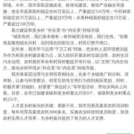
弱项。今年，我市采取设施改造、标准化建设、推动产业融合等措
施，使全市蔬菜面积稳定在80万亩以上，产量超过310万吨；中药材面
积稳定在35万亩以上，产量超过9万吨；水果种植面积稳定在53万亩，
产量超过108万吨。
着力建设和美乡村 “外在美”向“内在美”持续升级
“城里有的，我们基本都有；有些城里没有的，我们也有。”在隆
尧县隆尧镇永兴村，说到现在的新生活，村民们赞不绝口。
近年来，我市学习运用“千万工程”经验，把农村人居环境整治提
升作为和美乡村建设着力点，深入组织开展农村垃圾治理、农村生活
污水治理、农村厕所革命和村容村貌提升等行动，以“文明”为内生动
力，推动乡村环境从“外在美”向“内在美”持续升级。
我市将基层治理与文明培育相结合，在多个乡镇推广积分制、清
单制，让参与环境整治、邻里互助等文明行为得到相应奖励，同时，
积极开展“好媳妇、好婆婆”“身边好人”等评选活动，带动乡风向上向
善。目前，全市已创建省级和美乡村重点片区8个、省级和美乡村重点
村255个。
人才是乡村振兴的关键。着眼于此，我市完善高素质农民培训制
度，每年培育高素质农民3000多名。实施农业科技特派员制度，加强
农村实用人才培养，为乡村振兴提供了有力的人才支撑。