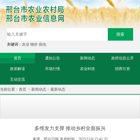
关键词：
农业
物价
病虫
首页
通知公告
新闻动态
政府信息公开
政策解读
市场行情
农业科技
招商引资
互动交流
当前位置：
首页
>
新闻动态
>
最新动态
多维发力支撑 推动乡村全面振兴
来源：邢台日报 发布时间：2025/11/6 15:41:33