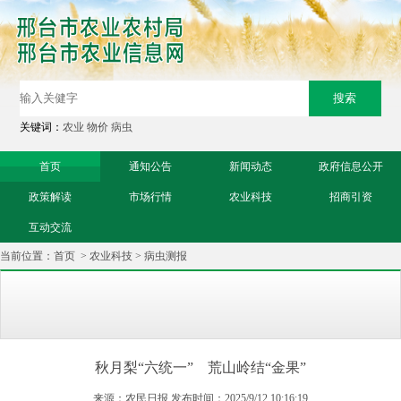
关键词：
农业
物价
病虫
首页
通知公告
新闻动态
政府信息公开
政策解读
市场行情
农业科技
招商引资
互动交流
当前位置：
首页
>
农业科技
>
病虫测报
秋月梨“六统一” 荒山岭结“金果”
来源：农民日报 发布时间：2025/9/12 10:16:19