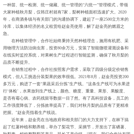
一种苗、统一检测、统一储藏、统一管理的“六统一”管理模式，带领
大家种植秋月梨，仅韩庄村就有7家，梨树种植面积迅速扩大。2020
年，在商酒务镇与有关部门的沟通协调下，建起了一座2500立方米的
冷库，以集体经济的名义租赁给赵金亮使用，解了赵金亮的燃眉之
急。
在种植管理中，合作社始终秉持天然种植理念，施用有机肥、采
用物理方法防治病虫害，投资80余万元，安装了智能微喷灌溉设备和
在线实时监控系统，对果树生产过程进行智能监测，确保了秋月梨的
品质不断提升。
在销售过程中，合作社按照客户需求，采取了四级分级定价销售
模式，但人工挑选分装梨果的效率很低。2021年8月，赵金亮投资200
多万元，购进了一套“果蔬采后分拣”生产线。“这条生产线可为水果进
行‘体检’，水果放到生产线上，颜色、糖度、重量、果形、果酸度、
是否有霉心病、农药残留等数据一目了然。有了高科技设备，员工的
工作强度降低了，分拣效率提高了，我们对秋月梨的品质有了更精准
把握。”赵金亮指着生产线说。
近年来，赵金亮在当地政府和相关部门的大力支持下，在林下搞
起了红薯种植和鹅养殖，举办了梨花节、采摘节，开发出了富硒薯、