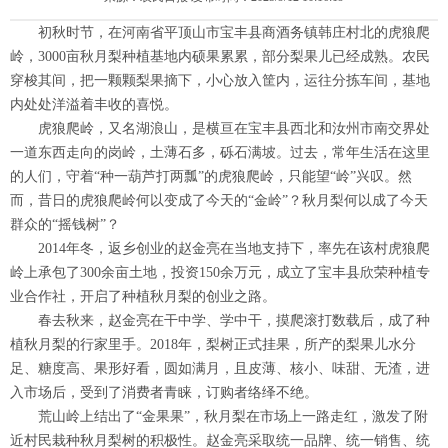
初秋时节，在河南省平顶山市宝丰县商酒务镇韩庄村北的虎狼爬
岭，3000亩秋月梨种植基地内硕果累累，部分梨果儿已经成熟。农民
穿梭其间，把一颗颗梨果摘下，小心放入筐内，运往分拣车间，基地
内处处洋溢着丰收的喜悦。
虎狼爬岭，又名湖浪山，是横亘在宝丰县西北和汝州市南交界处
一道东西走向的岗岭，土薄石多，砾石满坡。过去，常年生活在这里
的人们，守着“种一葫芦打两瓢”的虎狼爬岭，只能望“岭”兴叹。然
而，昔日的虎狼爬岭何以变成了今天的“金岭”？秋月梨何以成了今天
群众的“摇钱树”？
2014年冬，返乡创业的赵金亮在当地支持下，率先在该村虎狼爬
岭上承包了300余亩土地，投资150余万元，成立了宝丰县欣荣种植专
业合作社，开启了种植秋月梨的创业之路。
春去秋来，赵金亮在干中学、学中干，摸爬滚打数载后，成了种
植秋月梨的行家里手。2018年，梨树正式挂果，所产的梨果儿水分
足、糖度高、果形好看，圆如满月，且皮薄、核小、味甜、无渣，进
入市场后，受到了消费者青睐，订购者络绎不绝。
荒山岭上结出了“金果果”，秋月梨在市场上一路走红，激发了附
近村民栽种秋月梨树的积极性。赵金亮采取统一品牌、统一销售、统