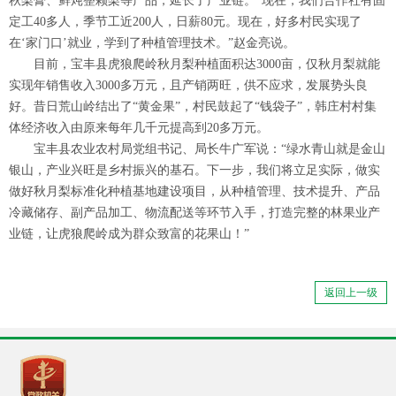
秋梨膏、鲜炖整颗梨等产品，延长了产业链。“现在，我们合作社有固
定工40多人，季节工近200人，日薪80元。现在，好多村民实现了
在‘家门口’就业，学到了种植管理技术。”赵金亮说。
目前，宝丰县虎狼爬岭秋月梨种植面积达3000亩，仅秋月梨就能
实现年销售收入3000多万元，且产销两旺，供不应求，发展势头良
好。昔日荒山岭结出了“黄金果”，村民鼓起了“钱袋子”，韩庄村村集
体经济收入由原来每年几千元提高到20多万元。
宝丰县农业农村局党组书记、局长牛广军说：“绿水青山就是金山
银山，产业兴旺是乡村振兴的基石。下一步，我们将立足实际，做实
做好秋月梨标准化种植基地建设项目，从种植管理、技术提升、产品
冷藏储存、副产品加工、物流配送等环节入手，打造完整的林果业产
业链，让虎狼爬岭成为群众致富的花果山！”
返回上一级