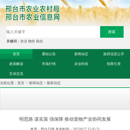
关键词：
农业
物价
病虫
首页
通知公告
新闻动态
政府信息公开
政策解读
市场行情
农业科技
招商引资
互动交流
当前位置：
首页
>
新闻动态
>
最新动态
明思路 谋实策 强保障 推动宠物产业协同发展
来源：邢台日报 发布时间：2025/8/27 15:45:51