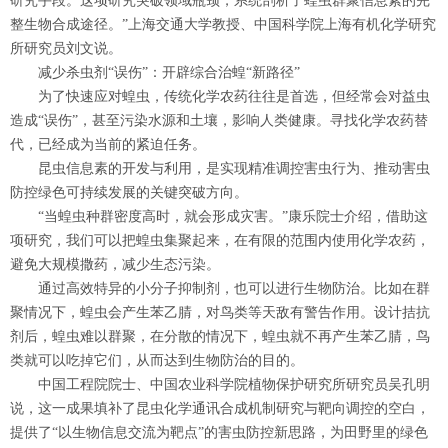
研究手段。这项研究突破领域瓶颈，系统剖析了蝗虫群聚信息素的完
整生物合成途径。”上海交通大学教授、中国科学院上海有机化学研究
所研究员刘文说。
减少杀虫剂“误伤”：开辟综合治蝗“新路径”
为了快速应对蝗虫，传统化学农药往往是首选，但经常会对益虫
造成“误伤”，甚至污染水源和土壤，影响人类健康。寻找化学农药替
代，已经成为当前的紧迫任务。
昆虫信息素的开发与利用，是实现精准调控害虫行为、推动害虫
防控绿色可持续发展的关键突破方向。
“当蝗虫种群密度高时，就会形成灾害。”康乐院士介绍，借助这
项研究，我们可以把蝗虫集聚起来，在有限的范围内使用化学农药，
避免大规模撒药，减少生态污染。
通过高效特异的小分子抑制剂，也可以进行生物防治。比如在群
聚情况下，蝗虫会产生苯乙腈，对鸟类等天敌有警告作用。设计拮抗
剂后，蝗虫难以群聚，在分散的情况下，蝗虫就不再产生苯乙腈，鸟
类就可以吃掉它们，从而达到生物防治的目的。
中国工程院院士、中国农业科学院植物保护研究所研究员吴孔明
说，这一成果填补了昆虫化学通讯合成机制研究与靶向调控的空白，
提供了“以生物信息交流为靶点”的害虫防控新思路，为田野里的绿色