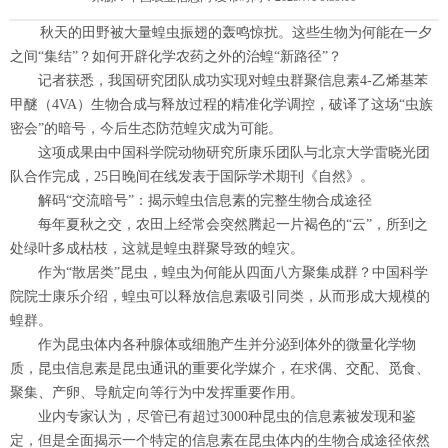
秋天的田野被大量蝗虫振翅的轰鸣惊扰。这些生物为何能在一夕
之间“集结”？如何开辟化学农药之外的治蝗“新路径”？
记者获悉，我国研究团队成功实现对蝗虫群聚信息素4-乙烯基苯
甲醚（4VA）生物合成与释放过程的精准化学调控，破译了这场“虫族
密会”的暗号，今后生态防范蝗灾成为可能。
这项成果由中国科学院动物研究所康乐团队与北京大学雷晓光团
队合作完成，25日晚间在线发表于国际学术期刊《自然》。
解码“交流暗号”：揭示蝗虫信息素的完整生物合成途径
每年夏秋之交，农田上经常会突然腾起一片褐色的“云”，所到之
处绿叶多成枯枝，这就是蝗虫群聚导致的蝗灾。
作为“散居类”昆虫，蝗虫为何能从四面八方聚集成群？中国科学
院院士康乐介绍，蝗虫可以释放信息素吸引同类，从而形成大规模的
蝗群。
作为昆虫体内各种腺体或细胞产生并分泌到体外的微量化学物
质，昆虫信息素是昆虫通讯的重要化学媒介，在求偶、交配、觅食、
聚集、产卵、导航定向等行为中发挥重要作用。
业内专家认为，尽管已有超过3000种昆虫的信息素被发现和鉴
定，但是全面揭示一个特定的信息素在昆虫体内的生物合成途径依然