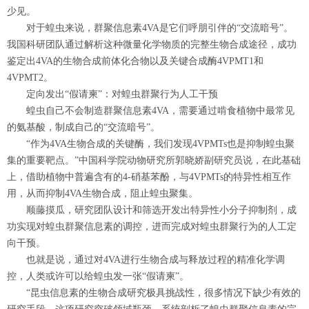
少见。
对于蝗虫来说，群聚信息素4VA是它们呼朋引伴的“交流暗号”。
我国科研团队通过解析这种微量化学物质的完整生物合成途径，成功
鉴定出4VA的生物合成前体化合物以及关键合成酶4VPMT1和
4VPMT2。
定向发出“假请柬”：对蝗虫群聚行为人工干预
蝗虫自己不会制造群聚信息素4VA，需要通过啃食植物中最常见
的氨基酸，制成自己的“交流暗号”。
“作为4VA生物合成的关键酶，我们发现4VPMTs也是抑制蝗虫聚
集的重要靶点。”中国科学院动物研究所郭晓娇副研究员说，在此基础
上，借助植物中普遍含有的4-硝基苯酚，与4VPMTs的特异性相互作
用，从而抑制4VA生物合成，阻止蝗虫聚集。
顺藤摸瓜，研究团队设计和筛选开发出特异性小分子抑制剂，成
功实现对蝗虫群聚信息素的调控，进而完成对蝗虫群聚行为的人工定
向干预。
也就是说，通过对4VA进行生物合成与释放过程的精准化学调
控，人类或许可以给蝗虫发一张“假请柬”。
“昆虫信息素的生物合成研究极具挑战性，很多情况下缺少有效的