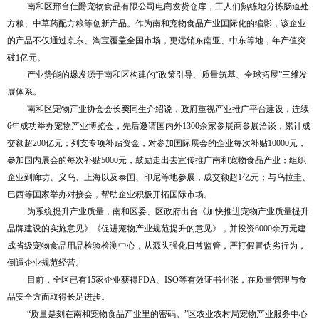
南和区邢台仕爵宠物食品有限公司电商发货仓库，工人们熟练地分拣肠道处
方粮、中草药配方粮等创新产品。作为南和宠物食品产业国际化的缩影，该企业
的产品不仅通过京东、淘宝覆盖全国市场，更远销东南亚、中东等地，年产值突
破1亿元。
产业势能的爆发源于南和区构建的“政策引导、质量筑基、全球拓展”三维发
展体系。
南和区宠物产业协会会长窦同生介绍说，政府重视产业推广平台建设，连续
6年成功举办宠物产业博览会，先后邀请国内外1300余家参展商参展洽谈，累计成
交额超200亿元；列支专项补贴资金，对参加国际展会的企业每次补贴10000元，
参加国内展会的每次补贴5000元，鼓励走出去宣传推广南和宠物食品产业；组织
企业到廊坊、义乌、上海以及泰国、印尼等地参展，成交额超1亿元；与乌拉圭、
巴西等国家举办对接会，帮助企业积极开拓国际市场。
为系统提升产业质量，南和区委、区政府出台《加快推进宠物产业质量提升
品牌建设的实施意见》《促进宠物产业规范提升的意见》，并投资6000余万元建
成省级宠物食品用品检验检测中心，从源头强化日常监管，严打假冒伪劣行为，
倒逼企业规范经营。
目前，全区已有15家企业获得FDA、ISO等有效证书44张，在质量管理与食
品安全方面取得长足进步。
“质量是刻在南和宠物食品产业里的密码。”区农业农村局宠物产业服务中心