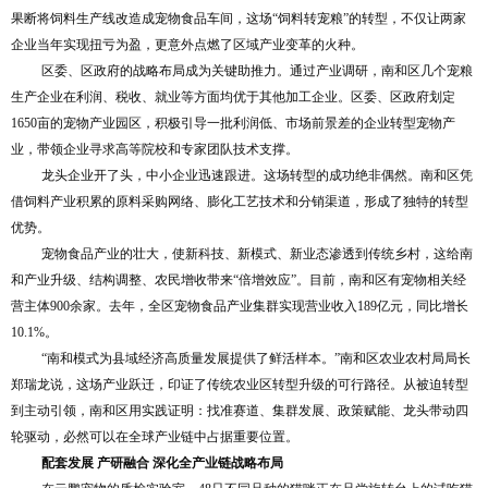
果断将饲料生产线改造成宠物食品车间，这场“饲料转宠粮”的转型，不仅让两家
企业当年实现扭亏为盈，更意外点燃了区域产业变革的火种。
区委、区政府的战略布局成为关键助推力。通过产业调研，南和区几个宠粮
生产企业在利润、税收、就业等方面均优于其他加工企业。区委、区政府划定
1650亩的宠物产业园区，积极引导一批利润低、市场前景差的企业转型宠物产
业，带领企业寻求高等院校和专家团队技术支撑。
龙头企业开了头，中小企业迅速跟进。这场转型的成功绝非偶然。南和区凭
借饲料产业积累的原料采购网络、膨化工艺技术和分销渠道，形成了独特的转型
优势。
宠物食品产业的壮大，使新科技、新模式、新业态渗透到传统乡村，这给南
和产业升级、结构调整、农民增收带来“倍增效应”。目前，南和区有宠物相关经
营主体900余家。去年，全区宠物食品产业集群实现营业收入189亿元，同比增长
10.1%。
“南和模式为县域经济高质量发展提供了鲜活样本。”南和区农业农村局局长
郑瑞龙说，这场产业跃迁，印证了传统农业区转型升级的可行路径。从被迫转型
到主动引领，南和区用实践证明：找准赛道、集群发展、政策赋能、龙头带动四
轮驱动，必然可以在全球产业链中占据重要位置。
配套发展 产研融合 深化全产业链战略布局