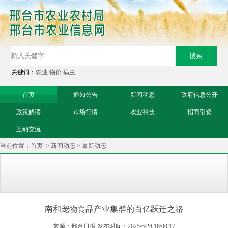
关键词：
农业
物价
病虫
首页
通知公告
新闻动态
政府信息公开
政策解读
市场行情
农业科技
招商引资
互动交流
当前位置：
首页
>
新闻动态
>
最新动态
南和宠物食品产业集群的百亿跃迁之路
来源：邢台日报 发布时间：2025/6/24 16:00:17