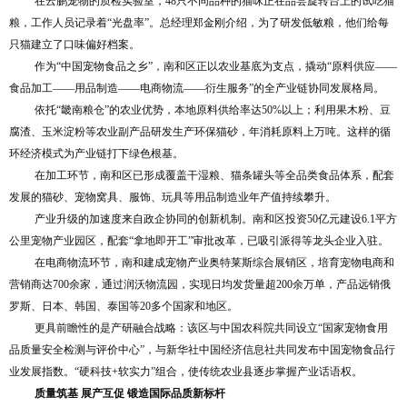
在云鹏宠物的质检实验室，48只不同品种的猫咪正在品尝旋转台上的试吃猫
粮，工作人员记录着“光盘率”。总经理郑金刚介绍，为了研发低敏粮，他们给每
只猫建立了口味偏好档案。
作为“中国宠物食品之乡”，南和区正以农业基底为支点，撬动“原料供应——
食品加工——用品制造——电商物流——衍生服务”的全产业链协同发展格局。
依托“畿南粮仓”的农业优势，本地原料供给率达50%以上；利用果木粉、豆
腐渣、玉米淀粉等农业副产品研发生产环保猫砂，年消耗原料上万吨。这样的循
环经济模式为产业链打下绿色根基。
在加工环节，南和区已形成覆盖干湿粮、猫条罐头等全品类食品体系，配套
发展的猫砂、宠物窝具、服饰、玩具等用品制造业年产值持续攀升。
产业升级的加速度来自政企协同的创新机制。南和区投资50亿元建设6.1平方
公里宠物产业园区，配套“拿地即开工”审批改革，已吸引派得等龙头企业入驻。
在电商物流环节，南和建成宠物产业奥特莱斯综合展销区，培育宠物电商和
营销商达700余家，通过润沃物流园，实现日均发货量超200余万单，产品远销俄
罗斯、日本、韩国、泰国等20多个国家和地区。
更具前瞻性的是产研融合战略：该区与中国农科院共同设立“国家宠物食用
品质量安全检测与评价中心”，与新华社中国经济信息社共同发布中国宠物食品行
业发展指数。“硬科技+软实力”组合，使传统农业县逐步掌握产业话语权。
质量筑基 展产互促 锻造国际品质新标杆