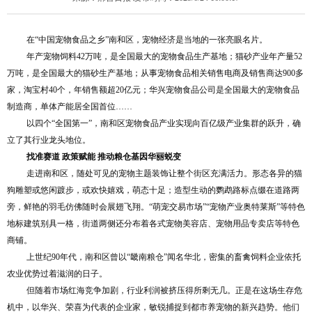
在“中国宠物食品之乡”南和区，宠物经济是当地的一张亮眼名片。
年产宠物饲料42万吨，是全国最大的宠物食品生产基地；猫砂产业年产量52
万吨，是全国最大的猫砂生产基地；从事宠物食品相关销售电商及销售商达900多
家，淘宝村40个，年销售额超20亿元；华兴宠物食品公司是全国最大的宠物食品
制造商，单体产能居全国首位……
以四个“全国第一”，南和区宠物食品产业实现向百亿级产业集群的跃升，确
立了其行业龙头地位。
找准赛道 政策赋能 推动粮仓基因华丽蜕变
走进南和区，随处可见的宠物主题装饰让整个街区充满活力。形态各异的猫
狗雕塑或悠闲踱步，或欢快嬉戏，萌态十足；造型生动的鹦鹉路标点缀在道路两
旁，鲜艳的羽毛仿佛随时会展翅飞翔。“萌宠交易市场”“宠物产业奥特莱斯”等特色
地标建筑别具一格，街道两侧还分布着各式宠物美容店、宠物用品专卖店等特色
商铺。
上世纪90年代，南和区曾以“畿南粮仓”闻名华北，密集的畜禽饲料企业依托
农业优势过着滋润的日子。
但随着市场红海竞争加剧，行业利润被挤压得所剩无几。正是在这场生存危
机中，以华兴、荣喜为代表的企业家，敏锐捕捉到都市养宠物的新兴趋势。他们