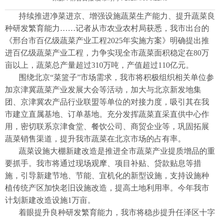
持续推进净菜进京、增强设施蔬菜生产能力、提升蔬菜良
种研发繁育能力……记者从市农业农村局获悉，我市出台的
《邢台市百亿级蔬菜产业工程2025年实施方案》明确提出推
进百亿级蔬菜产业工程，力争实现全市蔬菜面积稳定在80万
亩以上，蔬菜总产量超过310万吨，产值超过110亿元。
围绕北京“菜篮子”市场需求，我市将积极组织相关单位参
加京津冀蔬菜产业发展大会等活动，加大与北京新发地集
团、京津冀农产品行业联盟等单位的对接力度，吸引其在我
市建立直属基地、订单基地。充分发挥蔬菜直采直供中心作
用，密切联系京津食堂、餐饮公司、商贸企业等，巩固拓展
蔬菜销售渠道，提升我市蔬菜在北京市场的占有率。
蔬菜设施大棚新建改造是推进全市蔬菜产业提质增品的重
要抓手。我市将通过现场观摩、项目补贴、贷款贴息等措
施，引导新建节地、节能、宜机化的新型设施，支持设施种
植传统产区加快老旧设施改造，提高土地利用率。今年我市
计划新建改造设施1万亩。
着眼提升良种研发繁育能力，我市将稳步提升任泽区十字