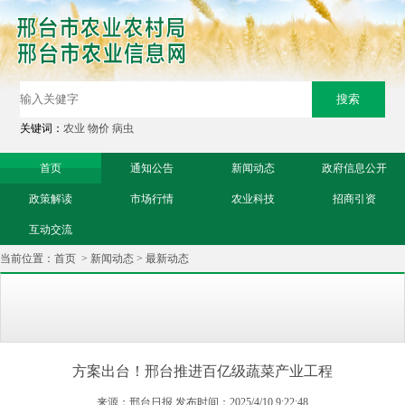
关键词：
农业
物价
病虫
首页
通知公告
新闻动态
政府信息公开
政策解读
市场行情
农业科技
招商引资
互动交流
当前位置：
首页
>
新闻动态
>
最新动态
方案出台！邢台推进百亿级蔬菜产业工程
来源：邢台日报 发布时间：2025/4/10 9:22:48