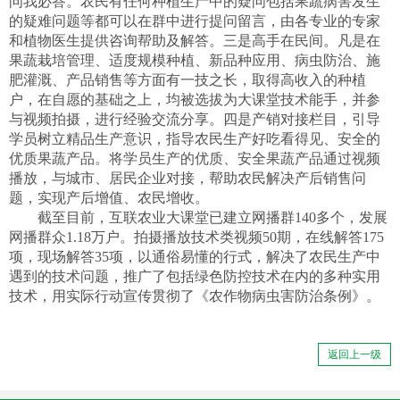
问我必答。农民有任何种植生产中的疑问包括果蔬病害发生
的疑难问题等都可以在群中进行提问留言，由各专业的专家
和植物医生提供咨询帮助及解答。三是高手在民间。凡是在
果蔬栽培管理、适度规模种植、新品种应用、病虫防治、施
肥灌溉、产品销售等方面有一技之长，取得高收入的种植
户，在自愿的基础之上，均被选拔为大课堂技术能手，并参
与视频拍摄，进行经验交流分享。四是产销对接栏目，引导
学员树立精品生产意识，指导农民生产好吃看得见、安全的
优质果蔬产品。将学员生产的优质、安全果蔬产品通过视频
播放，与城市、居民企业对接，帮助农民解决产后销售问
题，实现产后增值、农民增收。
截至目前，互联农业大课堂已建立网播群140多个，发展
网播群众1.18万户。拍摄播放技术类视频50期，在线解答175
项，现场解答35项，以通俗易懂的行式，解决了农民生产中
遇到的技术问题，推广了包括绿色防控技术在内的多种实用
技术，用实际行动宣传贯彻了《农作物病虫害防治条例》。
返回上一级