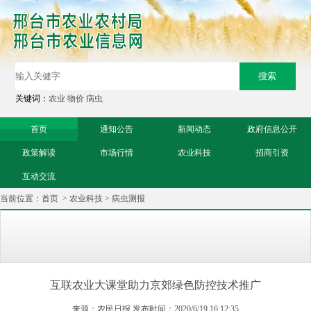
关键词：
农业
物价
病虫
首页
通知公告
新闻动态
政府信息公开
政策解读
市场行情
农业科技
招商引资
互动交流
当前位置：
首页
>
农业科技
>
病虫测报
互联农业大课堂助力京郊绿色防控技术推广
来源：农民日报 发布时间：2020/6/19 16:12:35