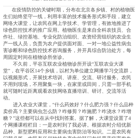
在疫情防控的关键时期，分布在北京各乡镇、村的植物医
生们始终坚守一线，利用丰富的技术服务形式和手段，建立
网络大课堂，让农民在网上学技术、学管理，有效地推进了
绿色防控技术的推广应用。植物医生是来自全科农技员、合
作社、绿控基地、专业化防治组织、农资经营组织的农业生
产一线人员，负责为农户提供面对面、一对一地公益性病虫
害诊断和绿色防控技术咨询服务，并开具综合防治处方，每
周固定时间在植物诊所坐诊。
不久前，平谷互联农业植物诊所开设“互联农业大课
堂”，在平谷区14个乡镇，以村为单位建立网播学习交流群，
以视频形式，开展技术培训、讲座、交流、研讨服务。农民
不用到现场，不用聚集一块，在家里或田间，只需一部手机
就可随时近距离观看农技网络直播培训、研讨、交流等活
动。
进入农业大课堂，“什么药效好？什么肥力强？什么品种
卖价高？主要病虫怎么防？咋修剪？咋施肥？咋浇水？咋增
糖？”这些都可以在从中找到答案。据了解，大课堂设置了4
个网播课程栏目：一是农时到了我必讲。根据农时介绍优新
品种、新型肥料应用和主要病虫害防治等知识。二是农民有