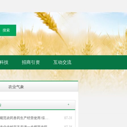
科技
招商引资
互动交流
农业气象
+
告
规范农药兽药生产经营使用 综…
07-31