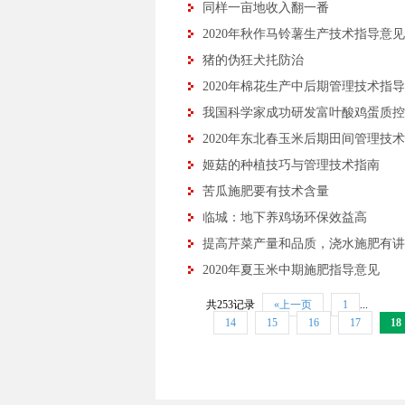
同样一亩地收入翻一番
2020年秋作马铃薯生产技术指导意见
猪的伪狂犬扥防治
2020年棉花生产中后期管理技术指
我国科学家成功研发富叶酸鸡蛋质控
2020年东北春玉米后期田间管理技
姬菇的种植技巧与管理技术指南
苦瓜施肥要有技术含量
临城：地下养鸡场环保效益高
提高芹菜产量和品质，浇水施肥有讲
2020年夏玉米中期施肥指导意见
共253记录
«上一页
1
...
14
15
16
17
18