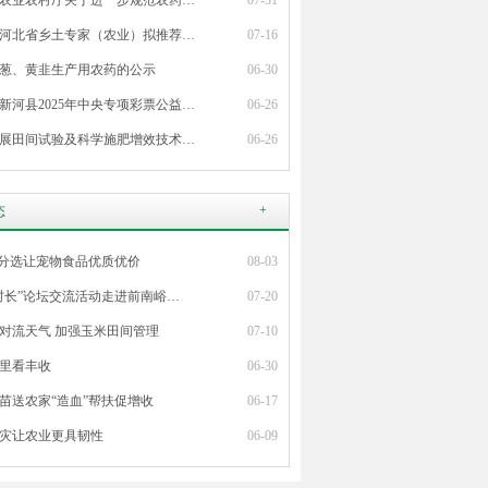
农业农村厅关于进一步规范农药…
07-31
河北省乡土专家（农业）拟推荐…
07-16
葱、黄韭生产用农药的公示
06-30
新河县2025年中央专项彩票公益…
06-26
展田间试验及科学施肥增效技术…
06-26
+
态
”分选让宠物食品优质优价
08-03
村长”论坛交流活动走进前南峪…
07-20
对流天气 加强玉米田间管理
07-10
里看丰收
06-30
苗送农家“造血”帮扶促增收
06-17
灾让农业更具韧性
06-09