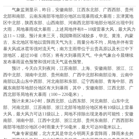
气象监测显示，昨日，安徽南部、江西东北部、广西西部、贵州
北部和南部、云南东南部等地部分地区出现暴雨或大暴雨；京津冀地
区中北部，陕西东部、山西南部、河南西北部等地部分地区出现中到
大雨，局地暴雨或大暴雨，上述局地伴有8～10级雷暴大风，最大风力
达11～12级。预计未来三天，我国降雨区域较多，华北、黄淮、内蒙
古、东北地区等地以雷阵雨天气为主，雨量分布不均，局地并伴有雷
暴大风或冰雹等强对流天气；南方主雨带位于云贵高原以及长江中下
游地区，超过10省（市区）将有大到暴雨天气。中央气象台今晨继续
发布暴雨蓝色预警和强对流天气蓝色预警。
预计，今天白天到夜间，江苏南部、上海、安徽南部、浙江、江
西中北部、湖南中北部、贵州南部、广西中北部和南部沿海、云南中
南部以及山东中西部、河北南部和东部、辽宁西南部、青海中部、西
藏东南部等地部分地区有大到暴雨，其中，安徽南部、江西北部、广
西北部等局地有大暴雨（100～220毫米）。
预计未来24小时，陕西北部、山西东部、河北南部、山东中北
部、河南北部、江苏南部、浙江北部等地部分地区将有10级以上雷暴
大风，最大风力可达11级以上，局地不排除出现龙卷的可能性；安徽
南部、湖南中部、江西中北部、浙江北部、贵州东南部、广西西部和
南部等地部分地区小时雨量大于50毫米，最大可达80毫米以上。
气象专家提醒，北方尤其是华北今明两天多雷阵雨，降雨来去匆