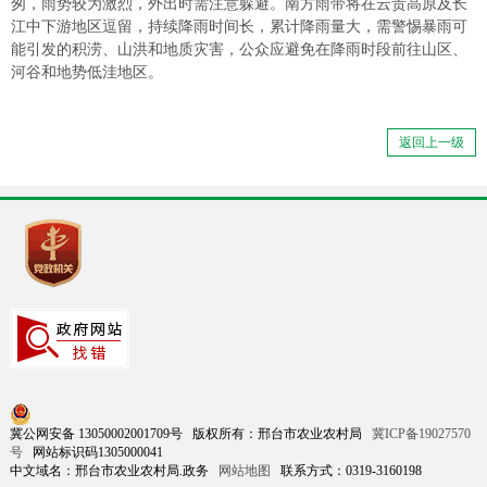
匆，雨势较为激烈，外出时需注意躲避。南方雨带将在云贵高原及长
江中下游地区逗留，持续降雨时间长，累计降雨量大，需警惕暴雨可
能引发的积涝、山洪和地质灾害，公众应避免在降雨时段前往山区、
河谷和地势低洼地区。
返回上一级
冀公网安备 13050002001709号 版权所有：邢台市农业农村局
冀ICP备19027570
号
网站标识码1305000041
中文域名：邢台市农业农村局.政务
网站地图
联系方式：0319-3160198