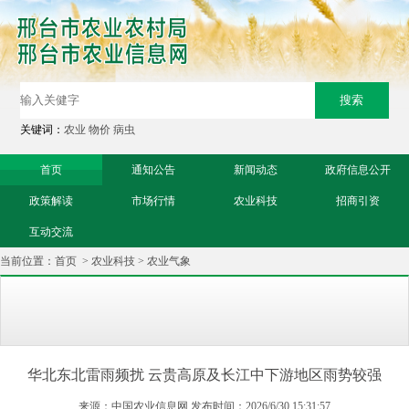
关键词：
农业
物价
病虫
首页
通知公告
新闻动态
政府信息公开
政策解读
市场行情
农业科技
招商引资
互动交流
当前位置：
首页
>
农业科技
>
农业气象
华北东北雷雨频扰 云贵高原及长江中下游地区雨势较强
来源：中国农业信息网 发布时间：2026/6/30 15:31:57