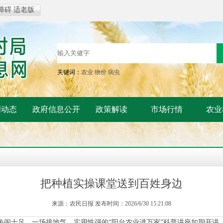
障碍
适老版
关键词：
农业
物价
病虫
闻动态
政府信息公开
政策解读
市场行情
农业
把种植实操课堂送到百姓身边
来源：农民日报 发布时间：2026/6/30 15:21:08
热闹十足，一场接地气、实用性强的“阳台农业进万家”科普讲座如期开讲