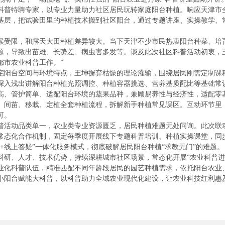
科普特聘专家，以专业力量助力社区居民玩转家庭阳台种植。响应天津市
基层，把试验田里的种植技术搬到社区阳台，通过专题讲座、实操教学、
候受限，和露天大田种植差异较大。当下天津不少市民热衷阳台种菜、培
题，导致出苗难、长势差、病虫害多发等。谈及此次社区科普活动初衷，
都市农业科普工作。”
宅阳台空间与环境特点，王坤摒弃枯燥的理论灌输，围绕居民刚需定制课
深入浅出讲解阳台种植光照调控、种植容器挑选、营养基质配比等基础常
高、管护简单、适配阳台环境的蔬果品种，兼顾易养性与经济性，适配零
、间苗、移栽、定植全套种植流程，拆解新手种植常见误区。互动环节里
可。
普活动品类单一，农业类专业资源匮乏，居民种植难题无处问询。此次联
常态化合作机制，固定每季度开展线下专题科普培训、种植实操课堂，同
+线上答疑”一体化服务模式，彻底破解居民阳台种植“求教无门”的难题。
科研、人才、技术优势，持续深耕城市社区场景，常态化开展“农业科普进
业化科普队伍，精准匹配不同年龄段居民的园艺种植需求，依托阳台农业
小阳台赋能大科普，以科普助力全域农业现代化建设，让农业科技红利惠