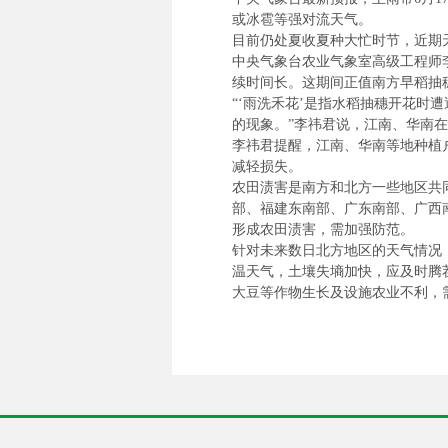
或冰雹等强对流天气。
目前仍处夏收夏种大忙时节，近期
中央气象台农业气象室高级工程师
续时间长。这期间正值南方早稻抽
“‘雨洗禾花’是指水稻抽穗开花
的现象。”李祎君说，江南、华南在
李祎君提醒，江南、华南等地种植
减轻损失。
农田渍害是南方和北方一些地区共同
部、福建东南部、广东南部、广西
形成农田渍害，需加强防范。
针对未来数日北方地区的天气情况
温天气，土壤失墒加快，应及时腾
大豆等作物生长及设施农业不利，