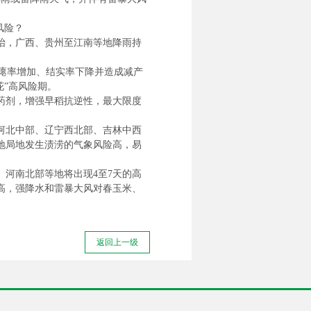
风险？
北抬，广西、贵州至江南等地降雨持
空瘪率增加、结实率下降并造成减产
花”高风险期。
药剂，增强早稻抗逆性，最大限度
，河北中部、辽宁西北部、吉林中西
地局地发生渍涝的气象风险高，易
河南北部等地将出现4至7天的高
高，强降水和雷暴大风对春玉米、
返回上一级