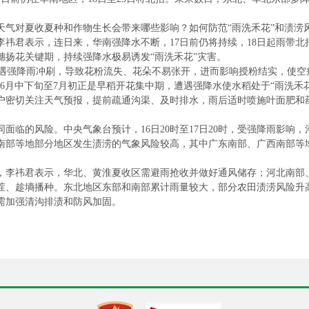
天气对夏收夏种和作物生长会带来哪些影响？如何防范“雨洗禾花”和渍涝
李祎君表示，连日来，华南强降水不断，17日前仍将持续，18日起雨带
穗扬花关键期，持续强降水极易诱发“雨洗禾花”灾害。
时遭遇强降雨冲刷，导致花粉流失、花朵不易张开，进而影响授粉结实，使
6月中下旬至7月初正是早稻开花集中期，遭遇强降水使水稻处于“雨洗禾
户密切关注天气预报，提前疏通沟渠、及时排水，雨后适时喷施叶面肥和
面临的风险。中央气象台预计，16日20时至17日20时，受强降雨影响
南部等地部分地区发生渍涝的气象风险较高，其中广东南部、广西南部等
，李祎君表示，华北、黄淮夏收区需避雨抢收并做好通风储存；河北南部、
茬、趁墒播种。东北地区东部和南部累计雨量较大，部分农田渍涝风险升
需加强清沟排渍和防风加固。