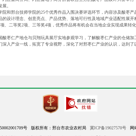
发展。
学院和邢台技师学院的25个优秀作品入围决赛评选环节，内容涉及酸枣产
品的设计理念、创意亮点、产品优势、落地可行性及地域产业适配性展开
1项、二等奖2项、三等奖4项，优秀作品将有机会在当地企业实现成果转
国酸枣仁产地仓与贝翔玩具展厅实地参观学习，了解酸枣仁产业的仓储加
们深入产业一线，拓宽了专业视野，深化了对邢枣仁产业的认识，达到了
050002001709号 版权所有：邢台市农业农村局
冀ICP备19027570号
网站标