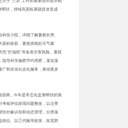
关于“三农”工作的重要指示批示精
测帮扶，持续巩固拓展脱贫攻坚成
业科技小院，详细了解夏粮长势、
大面积收获，要抢抓晴好天气窗
范“烂场雨”等各类灾害风险。要抓
，指导科学施肥节约用肥，落实落
推广和农业社会化服务，推动更多
他强调，今年是常态化监测帮扶的第
好考核评估发现问题整改，以点带
帮扶对象识别和动态管理，分类落
益岗位、以工代赈等政策，拓宽群