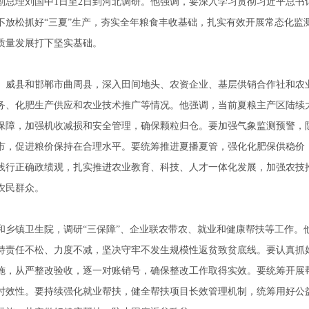
副总理刘国中1日至2日到河北调研。他强调，要深入学习贯彻习近平总书记
不放松抓好“三夏”生产，夯实全年粮食丰收基础，扎实有效开展常态化监
质量发展打下坚实基础。
、威县和邯郸市曲周县，深入田间地头、农资企业、基层供销合作社和农
务、化肥生产供应和农业技术推广等情况。他强调，当前夏粮主产区陆续
保障，加强机收减损和安全管理，确保颗粒归仓。要加强气象监测预警，防
市，促进粮价保持在合理水平。要统筹推进夏播夏管，强化化肥保供稳价
践行正确政绩观，扎实推进农业教育、科技、人才一体化发展，加强农技
农民群众。
和乡镇卫生院，调研“三保障”、企业联农带农、就业和健康帮扶等工作。
持责任不松、力度不减，坚决守牢不发生规模性返贫致贫底线。要认真抓
施，从严整改验收，逐一对账销号，确保整改工作取得实效。要统筹开展
时效性。要持续强化就业帮扶，健全帮扶项目长效管理机制，统筹用好公