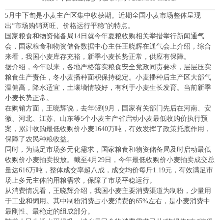
5月中下旬是小麦主产区集中收获期。近期全国小麦市场整体呈现
出“市场购销两旺、价格运行平稳”的特点。
国家粮食和物资储备局14日就今年夏粮收购相关举措举行新闻通气
会，国家粮食和物资储备数据中心主任王晓辉在通气会上介绍，综合
来看，我国小麦库存充裕，新季小麦长势正常，供应有保障。
据介绍，今年以来，各地严格落实粮食安全党政同责要求，层层压实
粮食生产责任，冬小麦播种面积保持稳定。小麦播种后主产区大部气
温偏高，降水适宜，土壤墒情较好，有利于小麦生长发育。当前新季
小麦长势正常。
在购销方面，王晓辉说，去年6到9月，国家有关部门先后在河南、安
徽、河北、江苏、山东等5个小麦主产省启动小麦最低收购价执行预
案，累计收购最低收购价小麦1640万吨，有效发挥了政策托底作用，
保障了农民种粮收益。
同时，为满足市场多元化需求，国家粮食和物资储备局及时启动最低
收购价小麦拍卖投放。截至4月29日，今年最低收购价小麦拍卖成交总
量达616万吨，整体成交率超八成，成交均价每斤1.19元，有效满足市
场上多元主体的用粮需求，保障了市场平稳运行。
从消费情况看，王晓辉介绍，我国小麦主要消费渠道为制粉，少量用
于工业和饲用。其中制粉消费占小麦消费的65%左右，是小麦消费中
最刚性、最稳定的组成部分。