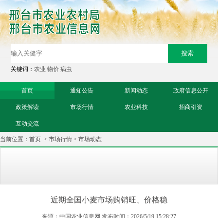
关键词：
农业
物价
病虫
首页
通知公告
新闻动态
政府信息公开
政策解读
市场行情
农业科技
招商引资
互动交流
当前位置：
首页
>
市场行情
>
市场动态
近期全国小麦市场购销旺、价格稳
来源：中国农业信息网 发布时间：2026/5/19 15:28:27