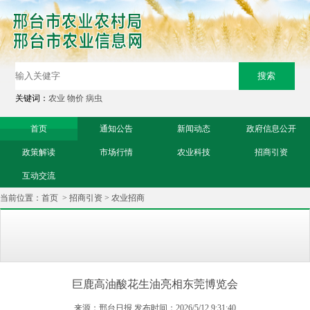
关键词：
农业
物价
病虫
首页
通知公告
新闻动态
政府信息公开
政策解读
市场行情
农业科技
招商引资
互动交流
当前位置：
首页
>
招商引资
>
农业招商
巨鹿高油酸花生油亮相东莞博览会
来源：邢台日报 发布时间：2026/5/12 9:31:40