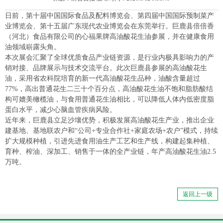
日前，第十届中国国际食品及配料博览会、第四届中国国际预制菜产
业博览会、第十五届广东现代农业博览会在东莞举行。巨鹿县倍倍香
（河北）食品有限公司的心福果牌高油酸花生油参展，并在健康食用
油领域崭露头角。
本次展会汇聚了全球优质食品产业链资源，是行业内极具影响力的产
销对接、品牌展示与技术交流平台。此次巨鹿县参展的高油酸花生
油，采用省农科院培育的新一代高油酸花生品种，油酸含量超过
77%，高出普通花生二三十个百分点，高油酸花生油不饱和脂肪酸结
构可媲美橄榄油，与食用普通花生油相比，可以降低人体内低密度脂
蛋白水平，减少心脑血管疾病风险。
近年来，巨鹿县立足沙壤优势，积极发展高油酸花生产业，推出企业
建基地、基地联农户和“公司+专业合作社+家庭农场+农户”模式，持续
扩大规模种植，引进先进食用油生产工艺和生产线，构建起集种植、
育种、榨油、深加工、销售于一体的全产业链，年产高油酸花生油2.5
万吨。
返回上一级