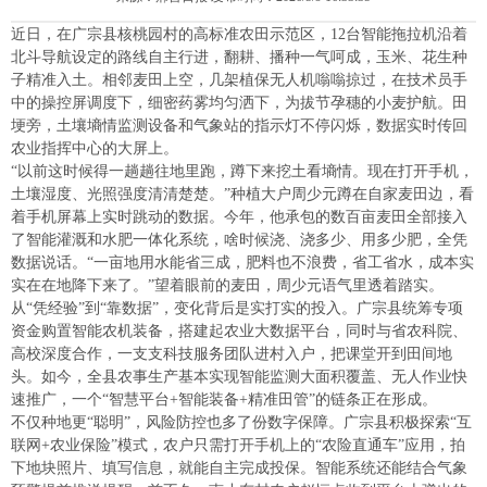
近日，在广宗县核桃园村的高标准农田示范区，12台智能拖拉机沿着
北斗导航设定的路线自主行进，翻耕、播种一气呵成，玉米、花生种
子精准入土。相邻麦田上空，几架植保无人机嗡嗡掠过，在技术员手
中的操控屏调度下，细密药雾均匀洒下，为拔节孕穗的小麦护航。田
埂旁，土壤墒情监测设备和气象站的指示灯不停闪烁，数据实时传回
农业指挥中心的大屏上。
“以前这时候得一趟趟往地里跑，蹲下来挖土看墒情。现在打开手机，
土壤湿度、光照强度清清楚楚。”种植大户周少元蹲在自家麦田边，看
着手机屏幕上实时跳动的数据。今年，他承包的数百亩麦田全部接入
了智能灌溉和水肥一体化系统，啥时候浇、浇多少、用多少肥，全凭
数据说话。“一亩地用水能省三成，肥料也不浪费，省工省水，成本实
实在在地降下来了。”望着眼前的麦田，周少元语气里透着踏实。
从“凭经验”到“靠数据”，变化背后是实打实的投入。广宗县统筹专项
资金购置智能农机装备，搭建起农业大数据平台，同时与省农科院、
高校深度合作，一支支科技服务团队进村入户，把课堂开到田间地
头。如今，全县农事生产基本实现智能监测大面积覆盖、无人作业快
速推广，一个“智慧平台+智能装备+精准田管”的链条正在形成。
不仅种地更“聪明”，风险防控也多了份数字保障。广宗县积极探索“互
联网+农业保险”模式，农户只需打开手机上的“农险直通车”应用，拍
下地块照片、填写信息，就能自主完成投保。智能系统还能结合气象