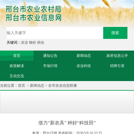
关键词：
农业
物价
病虫
首页
通知公告
新闻动态
政府信息公开
政策解读
市场行情
农业科技
招商引资
互动交流
当前位置：
首页
>
新闻动态
>
全市农业信息联播
借力“新农具” 种好“科技田”
来源：邢台日报 发布时间：2026/5/9 16:33:35