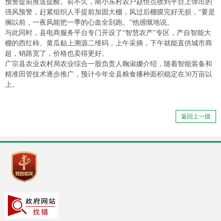
预警提前推送提醒。前不久，南小东村农户赵恒点收到平台上弹出的
强风预警，赶紧组织人手提前加固大棚，风过后棚膜完好无损，“要是
搁以前，一夜风能把一季的心血全刮跑。”他感慨地说。
与此同时，县电商服务平台专门开设了“智慧农产”专区，产自智能大
棚的西红柿、黄瓜贴上溯源二维码，上午采摘，下午就能直供城市商
超，销路宽了，价格也卖得更好。
广宗县农业农村局农业综合一股负责人鞠淑娜介绍，随着智能装备和
精准田管技术逐步推广，预计今年全县粮食播种面积稳定在30万亩以
上。
返回上一级