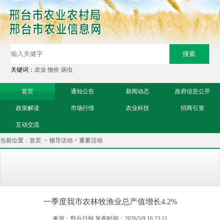
关键词：
农业
物价
病虫
首页
通知公告
新闻动态
政府信息公开
政策解读
市场行情
农业科技
招商引资
互动交流
当前位置：
首页
>
领导活动
>
重要活动
一季度我市农林牧渔业总产值增长4.2%
来源：邢台日报 发布时间：2026/5/9 16:23:11