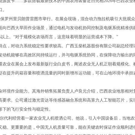
能源皮卡……多款搭载最新技术的中国农用装备近日亮相2026年巴西农
口。
西圣保罗州里贝朗普雷图市举行。在展会现场，混合动力拖拉机吸引大批观
面向巴西大旱田作业场景，通过电机与发动机协同控制及电驱系统精准供
0%以上。“对于规模化农场而言，这意味着明显的运营成本下降。”
特点，对动力系统稳定性要求较高。广西玉柴机器股份有限公司副总经理
发动机能够在高效区间持续运行，并与电驱系统协同，在保障动力输出的
疆农业在展会上发布最新版行业白皮书，阐述农业无人机正朝着规模化、
型在提升药箱容量和喷洒流量的同时新增吊运功能，可在山地环境中承担
杂环境作业能力。其海外销售拓展负责人卢良元介绍，巴西农业地形相对
高要求。公司通过激光雷达等传感器融合系统和高算力人工智能芯片，实现
形下的飞行安全性与稳定性。
纳尔代利经营着一家农业无人机喷洒公司。他说，引入中国设备后，当地农
又稳。更重要的是，中国无人机质量可靠，能在关键农时保证作业顺利进