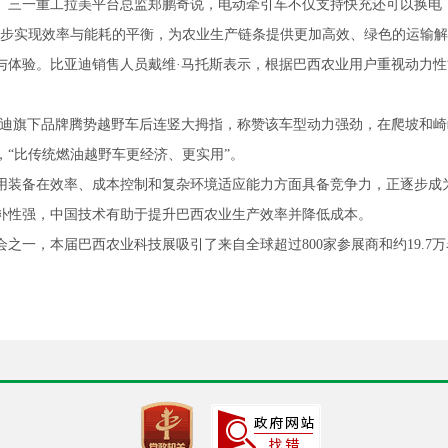
。三一重工拉美平台总监郑鹏奇说，电动牵引车不仅支持快充还可以换电
逐步实现效率与能耗的平衡，为农业生产链条提供更加高效、绿色的运输解
与体验。比亚迪销售人员戴维·马托斯表示，根据巴西农业用户重视动力
亚迪旗下品牌腾势越野车后连竖大拇指，称赞该车型动力强劲，在爬坡和
，“比传统燃油越野车更经济、更实用”。
用装备在效率、成本控制和复杂环境适应能力方面具备竞争力，正逐步成
补性强，中国技术有助于提升巴西农业生产效率并降低成本。
之一，本届巴西农业科技展吸引了来自全球超过800家参展商和约19.7