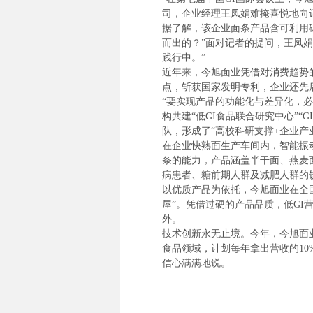
司，企业经理王凤娟难掩喜悦地向
据了解，该企业面条产品含可利用碳
而出的？”面对记者的提问，王凤娟
践行中。”
近年来，今旭面业凭借对消费趋势
点，斩获国家发明专利，企业还先后
“要实现产品的功能化与差异化，必
构共建“低GI食品联合研究中心”“
队，形成了“高校科研支撑+企业产
在企业快熟面生产车间内，智能振
条的能力，产品涵盖半干面、燕麦
病患者、糖前期人群及减肥人群的
以优质产品为依托，今旭面业在全国
屋”。凭借过硬的产品品质，低GI
外。
技术创新永无止境。今年，今旭面业
食品领域，计划每年拿出营收的10
信心满满地说。