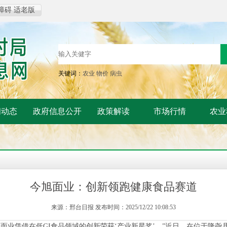
障碍
适老版
关键词：
农业
物价
病虫
闻动态
政府信息公开
政策解读
市场行情
农业
今旭面业：创新领跑健康食品赛道
来源：邢台日报 发布时间：2025/12/22 10:08:53
旭面业凭借在低GI食品领域的创新荣获‘产业新星奖’。”近日，在位于隆