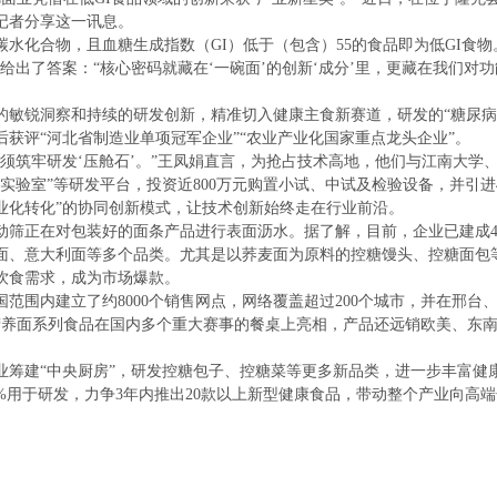
记者分享这一讯息。
水化合物，且血糖生成指数（GI）低于（包含）55的食品即为低GI食物
给出了答案：“核心密码就藏在‘一碗面’的创新‘成分’里，更藏在我们对
的敏锐洞察和持续的研发创新，精准切入健康主食新赛道，研发的“糖尿病
获评“河北省制造业单项冠军企业”“农业产业化国家重点龙头企业”。
须筑牢研发‘压舱石’。”王凤娟直言，为抢占技术高地，他们与江南大学
GI实验室”等研发平台，投资近800万元购置小试、中试及检验设备，并引
业化转化”的协同创新模式，让技术创新始终走在行业前沿。
动筛正在对包装好的面条产品进行表面沥水。据了解，目前，企业已建成4
面、意大利面等多个品类。尤其是以荞麦面为原料的控糖馒头、控糖面包
饮食需求，成为市场爆款。
范围内建立了约8000个销售网点，网络覆盖超过200个城市，并在邢台、
营养面系列食品在国内多个重大赛事的餐桌上亮相，产品还远销欧美、东南
筹建“中央厨房”，研发控糖包子、控糖菜等更多新品类，进一步丰富健康
%用于研发，力争3年内推出20款以上新型健康食品，带动整个产业向高