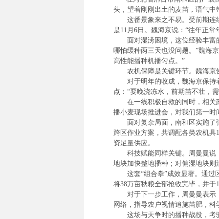
头，望着刚刚出土的麦苗，语气中
这番景象来之不易。受前期连续阴
是11月6日。魏海京说：“往年正常
面对湿涝困境，这位经验丰富的种
哪怕缓种两三天也没问题。”魏海京
高性能播种机播匀点。”
农机保障是关键环节。魏海京告诉
对于明年的收成，魏海京保持着谨
点：“要晚浇冻水，前期苗不壮，
在一线积极自救的同时，相关政府
播小麦现场推进会，对我们第一时
面对复杂局面，南和区实施了强
跨区作业方案，共调配各类农机具1
资足量供应。
科技赋能同样关键。周曼曼说，南
地块加快整地播种；对偏湿地块则
这套“组合拳”成效显著。通过区
将38万亩秋粮全部抢收完毕，并于
对于下一步工作，周曼曼表示：“
网络，指导农户视情追施苗肥，科
这场与天争时的播种战役，考验的