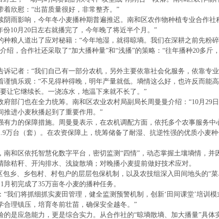
带着欣慰：“出苗质量很好，非常整齐。”
雨影响，今年冬小麦播种期普遍推迟。南和区农作物种植专业合作社种
年份10月20日左右就播完了，今年晚了将近半个月。”
粮人道出了应对秘籍：“今年地湿，就得晾墒。我们在深耕之前先粉碎
介绍，合作社还采取了“加大播种量”和“浅播”的策略：“往年播种20多斤
记者：“我们自己有一部分农机，另外主要依靠社会化服务，依靠专业
慎乐观：“不见得种得晚，明年产量就低。墒情这么好，也许反而能高
需要让它继续长。一浇冻水，地温下来就不长了。”
部门也在全力统筹。南和区农业农村局副局长周曼曼介绍：“10月29
间推进小麦秋播起到了重要作用。”
有力的保障措施。周曼曼表示，在农机调配方面，依托多个农事服务中
.9万台（套）。在农资保障上，统筹储备了耐湿、抗逆性强的优质小麦种子
和区依托智慧化数字平台，密切监测“四情”，动态掌握土壤墒情，并
清除秸秆、开沟排水、浅旋散墒；对晚播小麦提前做好技术应对。
包乡、乡包村、村包户的层层包保机制，以及农技组深入田间地头的“菜单式
11月初完成了35万亩冬小麦的播种任务。
我们将抓细抓实麦田管理，健全监测预警机制，创新‘田间课堂’培训模
学合理镇压，培育冬前壮苗，确保安全越冬。”
是应急能力，更是综合实力。从合作社的“晾墒散墒、加大播量”具体