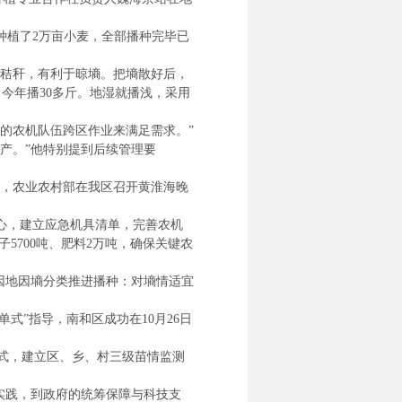
植了2万亩小麦，全部播种完毕已
秸秆，有利于晾墒。把墒散好后，
，今年播30多斤。地湿就播浅，采用
的农机队伍跨区作业来满足需求。”
产。”他特别提到后续管理要
日，农业农村部在我区召开黄淮海晚
心，建立应急机具清单，完善农机
5700吨、肥料2万吨，确保关键农
因地因墒分类推进播种：对墒情适宜
”指导，南和区成功在10月26日
式，建立区、乡、村三级苗情监测
实践，到政府的统筹保障与科技支