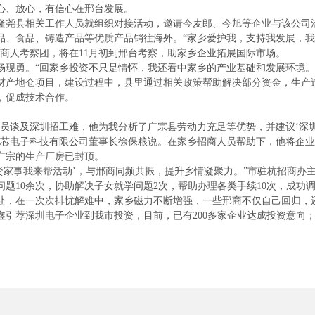
心、放心，有信心在邢台发展。
尧县相关工作人员就组织对接活动，邀请今麦郎、今旭等企业与该公司
品、食品、铸造产品等优质产品销往海外。“家乡爱护我，支持我发展，
斯商人考察团，将在11月初到邢台考察，助家乡企业拓展国际市场。
勇。“回家乡投资不只是情怀，我还看中家乡的产业基础和发展环境。
材产地仓项目，建设过程中，县里通过相关政策帮助解决部分资金，生产
，促成技术合作。
谈及深圳招工难，他为我分析了广宗县劳动力充足等优势，并建议‘深圳
之芯电子科技有限公司董事长徐保粮说。在家乡招商人员帮助下，他将企业
广宗的生产厂房已封顶。
家事我来帮活动’，与邢商同频共振，提升乡情凝聚力。”市驻杭招商办
题10余次，协助解决子女就学问题2次，帮助办理各类手续10次，成功调
，在一次次排忧解难中，家乡磁力不断增强，一些邢商不仅自己回归，
引荐深圳电子企业到我市投资，目前，已有200多家企业达成投资意向；