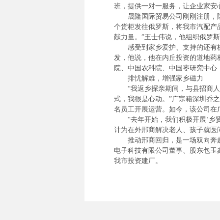
班，提供一对一服务，让企业家安
晟隆国际贸易公司刚刚注册，隆
个货柜发往俄罗斯，将我市汽配产
献力量。”王士伟说，他组织俄罗
感受到家乡爱护、支持的还有杨现
发，他说，他在内丘投资的道地药
院、中国农科院、中国枣研究中心
排忧解难，增强家乡磁力
“我返乡探亲期间，与县招商人员
式，我很是心动。”广宗籍深圳乔
名员工开展运营。如今，该公司在
“去年开始，我们积极开展‘乡贤
计为在外邢商解决老人、孩子就医问
推动邢商回归，是一场双向奔赴
电子科技有限公司董事、股东包玉鑫
我市投资建厂。