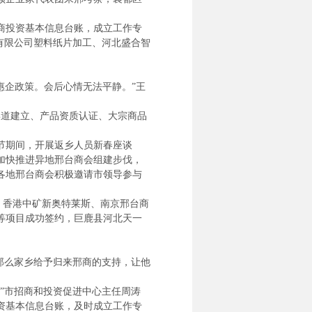
商投资基本信息台账，成立工作专
有限公司塑料纸片加工、河北盛合智
企政策。会后心情无法平静。”王
。
道建立、产品资质认证、大宗商品
节期间，开展返乡人员新春座谈
加快推进异地邢台商会组建步伐，
各地邢台商会积极邀请市领导参与
香港中矿新奥特莱斯、南京邢台商
等项目成功签约，巨鹿县河北天一
那么家乡给予归来邢商的支持，让他
”市招商和投资促进中心主任周涛
资基本信息台账，及时成立工作专