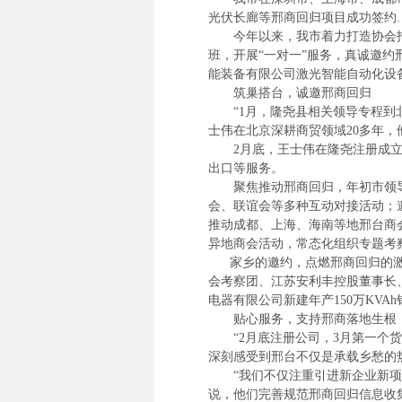
光伏长廊等邢商回归项目成功签约
今年以来，我市着力打造协会招
班，开展“一对一”服务，真诚邀
能装备有限公司激光智能自动化设备等
筑巢搭台，诚邀邢商回归
“1月，隆尧县相关领导专程到北
士伟在北京深耕商贸领域20多年
2月底，王士伟在隆尧注册成立河
出口等服务。
聚焦推动邢商回归，年初市领导
会、联谊会等多种互动对接活动；
推动成都、上海、海南等地邢台商
异地商会活动，常态化组织专题考
家乡的邀约，点燃邢商回归的激情
会考察团、江苏安利丰控股董事长
电器有限公司新建年产150万KVA
贴心服务，支持邢商落地生根
“2月底注册公司，3月第一个货
深刻感受到邢台不仅是承载乡愁的
“我们不仅注重引进新企业新项目
说，他们完善规范邢商回归信息收