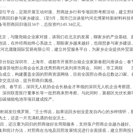
……
引平台，定期开展互动对接、邢商故乡行和专项回邢考察活动，建立邢
约邢商回归参与家乡建设。1至9月，我市已洽谈签约河北博莱特新材料科技
邢商回归项目34个，总投资约149.34亿元。
京，与隆尧籍企业家对接，谈我们在北京的发展，聊家乡的产业基础、惠
，他说，在外经商始终心系故土，期盼家乡越来越好，也很想参与家乡建设
北晟隆国际贸易有限公司，建立外贸服务平台，为家乡企业提供外贸渠
分别赴深圳市、上海市、成都市开展邢台籍企业家新春慰问座谈会；春
邀请异地邢台商会会长及优秀邢商代表列席市两会。同时，市工商联 
会成立，构建覆盖全国的邢商资源网络，目前全国邢台商会总数达23家。
察交流活动，提升邢商归属感。
。春节后，深圳无人机协会会长杨金才率领的深圳无人机企业考察团、
、深圳联普医疗董事长等一批邢商来邢考察。与此同时，襄都区光伏长廊
h铅碳储能电池等项目建成投产。
柜就发往俄罗斯。”王士伟说，如果说回乡创业是发自内心的乡梓情怀，
热土，还是一片充满机遇的创业沃土。
，还注重为回归的邢商做好全周期服务，支持落户邢商企业越办越好。
集和统计办法，对邢商在当地及回邢发展情况进行全面摸底，建立邢商投