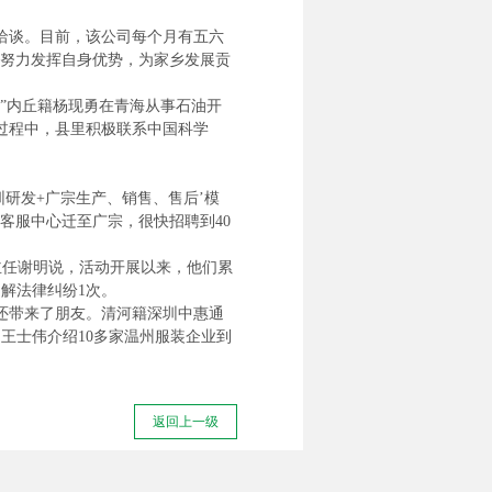
洽谈。目前，该公司每个月有五六
我努力发挥自身优势，为家乡发展贡
”内丘籍杨现勇在青海从事石油开
过程中，县里积极联系中国科学
研发+广宗生产、销售、售后’模
客服中心迁至广宗，很快招聘到40
主任谢明说，活动开展以来，他们累
解法律纠纷1次。
还带来了朋友。清河籍深圳中惠通
王士伟介绍10多家温州服装企业到
返回上一级