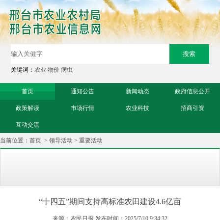
关键词：
农业
物价
病虫
首页
通知公告
新闻动态
政府信息公开
政策解读
市场行情
农业科技
招商引资
互动交流
当前位置：
首页
>
领导活动
>
重要活动
“十四五”期间支持高标准农田建设4.6亿亩
来源：农民日报 发布时间：2025/7/10 9:34:32