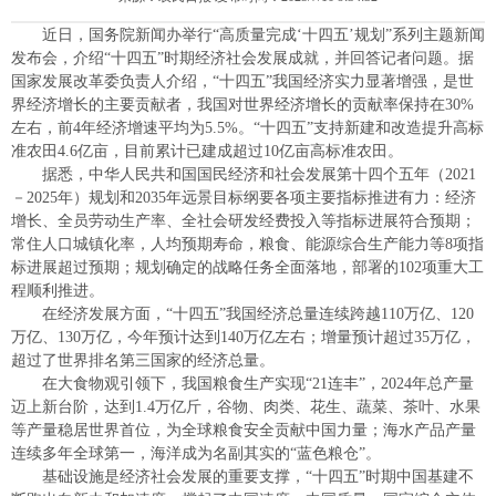
近日，国务院新闻办举行“高质量完成‘十四五’规划”系列主题新闻
发布会，介绍“十四五”时期经济社会发展成就，并回答记者问题。据
国家发展改革委负责人介绍，“十四五”我国经济实力显著增强，是世
界经济增长的主要贡献者，我国对世界经济增长的贡献率保持在30%
左右，前4年经济增速平均为5.5%。“十四五”支持新建和改造提升高标
准农田4.6亿亩，目前累计已建成超过10亿亩高标准农田。
据悉，中华人民共和国国民经济和社会发展第十四个五年（2021
－2025年）规划和2035年远景目标纲要各项主要指标推进有力：经济
增长、全员劳动生产率、全社会研发经费投入等指标进展符合预期；
常住人口城镇化率，人均预期寿命，粮食、能源综合生产能力等8项指
标进展超过预期；规划确定的战略任务全面落地，部署的102项重大工
程顺利推进。
在经济发展方面，“十四五”我国经济总量连续跨越110万亿、120
万亿、130万亿，今年预计达到140万亿左右；增量预计超过35万亿，
超过了世界排名第三国家的经济总量。
在大食物观引领下，我国粮食生产实现“21连丰”，2024年总产量
迈上新台阶，达到1.4万亿斤，谷物、肉类、花生、蔬菜、茶叶、水果
等产量稳居世界首位，为全球粮食安全贡献中国力量；海水产品产量
连续多年全球第一，海洋成为名副其实的“蓝色粮仓”。
基础设施是经济社会发展的重要支撑，“十四五”时期中国基建不