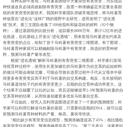
育种实际中发现，马铃薯基因组中大量杂合有害突变，为实现品
种快速改良必须高效剔除有害突变，急需一种准确鉴定并定量全基因
组的有害突变的新技术。我国科学家团队突破常规思维，将马铃薯育
种放置在“进化论”这样广阔的视野中去研究，进而发明了“进化透
镜”技术。黄三文团队收集了100份茄科和旋花科的材料（92个物
种），通过基因组的比较分析，追踪最长8000万年、累计12亿年的进
化痕迹，在此基础上开发出“进化透镜”，用来发现马铃薯进化约束及
有害突变的点位，绘制了首个马铃薯有害突变二维图谱。有了图谱，
马铃薯育种家就可以精确剔除马铃薯中有害突变，筛选好的育种材
料，预测马铃薯产量等表型。
根据“进化透镜”解析马铃薯的有害突变二维图谱，科学家们发现
传统育种过程中，使用生长更加健壮的马铃薯作为自交系的起始材料
的做法可能会南辕北辙，可能会导致在选育过程中子代从父母本中获
得更多有害突变反而不利于马铃薯的自交系构建。相反，生长较弱的
马铃薯遗传给子代的有害突变更少，后期的自交育种成功率更大。这
个结果不仅颠覆了以往的认知，而且还能够提早2-3年预测马铃薯的自
交系育种的结果，从而快速创建更多优良马铃薯自交系。
不仅如此，研究人员利用该图谱还开发了一个新的预测模型，科
学家可以利用它解读马铃薯的基因，只需要幼苗期的DNA，就可以提
前预测马铃薯育种材料的产量、株高、薯块等性状。
“相比缺少有害突变信息模型，预测准确度提高了45%；相比随机
有害突变信息模型，预测准确度提高了25%。”黄三文表示，这将更好