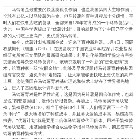
马铃薯是最重要的块茎类粮食作物，也是我国第四大主粮作物，
全球有13亿人以马铃薯为主食。但马铃薯的育种进程却十分缓慢，平
时人们在快餐店吃的薯条，全都来自120年前育成的一个马铃薯品种。
为此，中国科学家提出了“优薯计划”，目的就是为了让中国乃至全世
界的人们吃上更高产、更优质的马铃薯。
如今，优薯计划实现新突破，迎来了育种新利器。5月4日，国际
权威期刊《细胞（Cell）》在线发表了中国农业科学院深圳农业基因
组研究所黄三文团队的最新研究成果：利用进化基因组学鉴定有害突
变进而指导杂交马铃薯育种。该研究发明了一种新的“进化透镜”技
术，给育种家一双“火眼金睛”，能够及早发现阻碍马铃薯育种的基因
组有害突变，避免育种“走错路”，让大家能够更快吃上更优质的高产
土豆，这使我国在马铃薯育种基础理论和技术上站在了世界领先地
位，进入了基因组设计育种新时代。
马铃薯育种是世界性难题，这是因为马铃薯是四倍体作物，也就
是说“四套基因组”，遗传分析很复杂。再加上，马铃薯属于薯块繁
殖，繁殖系数仅1∶10，相当于收获10个土豆，人们需要留下一个作
为“种子”，极大地增加了种植成本，并且薯块运输成本高、易感染病
虫害。“优薯计划”就是要用二倍体马铃薯替代四倍体、用种子繁殖替
代薯块繁殖、用基因组学和合成生物学指导马铃薯育种，彻底变革马
铃薯的育种繁殖方式。