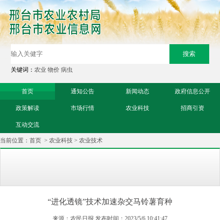
关键词：
农业
物价
病虫
首页
通知公告
新闻动态
政府信息公开
政策解读
市场行情
农业科技
招商引资
互动交流
当前位置：
首页
>
农业科技
>
农业技术
“进化透镜”技术加速杂交马铃薯育种
来源：农民日报 发布时间：2023/5/6 10:41:47