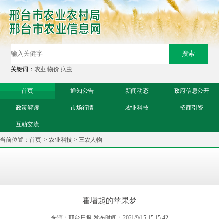
关键词：
农业
物价
病虫
首页
通知公告
新闻动态
政府信息公开
政策解读
市场行情
农业科技
招商引资
互动交流
当前位置：
首页
>
农业科技
>
三农人物
霍增起的苹果梦
来源：邢台日报 发布时间：2021/9/15 15:15:42