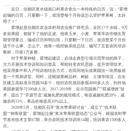
近日，信都区浆水镇南口村果农拿出一本特殊的日历，说：“霍增
起编的日历，只要翻一下，就清楚每个月份该怎么管护苹果树，太好
用了！”
霍增起是信都区农业农村局农业推广研究员，全区17个乡镇，9万
多亩果园，都留下了他的足迹。他将玉米、小麦、苹果等农作物生育
期管理要点，编成日历和明白纸，只要翻一下日历，就清楚某个月份
该干什么事、怎么干。他将一线经验系统总结，编写了五套农民培训
教材，印发1万多册。
对于苹果种植，霍增起建议，必须走典型引领示范带动的路子，
大力开展技术培训和知识普及，帮助转变农民思路，提升管理技术。
他采用集中和入户培训相结合方式，在田间地头或果园挂一块黑板就
是一个简易讲堂。同时，还根据果树品种、树龄、土壤等情况，在全
区建立高标准示范园30多个，组织农民巡回参观4000多人次，到外地
果园参观学习500余人次。2017-2019年，在示范园推广“双减增效”技
术，提出了“开源节流”减施化肥的栽培模式，每亩减施化肥20%，减
施农药15%，果品价格提高10%以上。
2020年5月，信都区召开“浆水苹果研讨会”，成立了“技术联
盟”“销售联盟”，霍增起注册“浆水苹果联盟动态”公众号，根据农时季
节发布技术文章67期，举办农民技术培训班14期，培训果农1500多人
次。