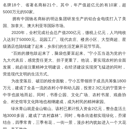
名牌18个、省著名商标21个。其中，年产值超亿元的有10家，超
5000万元的50家。
拥有中国驰名商标的明达集团研发生产的铝合金电缆打入了美
国、加拿大、澳大利亚等国际市场。
2020年，全村完成社会总产值200亿元，缴税上亿元，人均纯收
入达到了50000元。花园工厂、现代农庄、楼房小区、大型商超、星
级酒店也陆续建了起来，乡亲们的生活芝麻开花节节高。
“百姓的腰包鼓起来了，脑袋也要富起来。”宁小五当选为党的十
九大代表后，感觉责任更大、担子更重了。他说，要实现农村的全面
发展，就必须注重精神文明建设，在经济建设实现突飞猛进的同时，
营造现代文明的生活方式。
为改变落后、破旧的校舍面貌，宁小五带领班子成员共筹集1800
万元，建成了全县一流的农村小学和幼儿园，投资2.3亿元的宁晋第十
中学也拔地而起。同时，书香公园、文化广场、农村书屋、戏曲协
会、村史馆等文化阵地也相继建成，成为村民的精神家园。
绿水青山就是金山银山。该村已累计投入资金2亿元，整合盘活土
地3000多亩，建成了“农村森林”。同时，每条街道都实现绿化，乔灌
结合，四季常青，三季有花，一街一景，漫步村内犹如进入一个大花