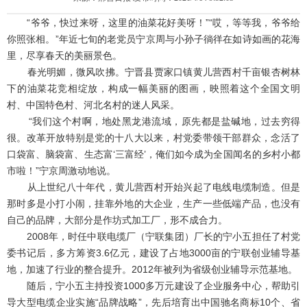
“爷爷，快过来呀，这里的油菜花好美呀！”“哎，等等我，爷爷给
你照张相。”年近七旬的老党员宁京周与小孙子徜徉在如诗如画的花海
里，尽享春天的美丽景色。
春光明媚，微风吹拂。宁晋县贾家口镇黄儿营西村千亩银杏树林
下的油菜花竞相绽放，构成一幅美丽的图画，映照着这个全国文明
村、中国特色村、河北名村的迷人风采。
“我们这个村啊，地处黑龙港流域，原先都是盐碱地，过去穷得
很。改革开放特别是党的十八大以来，村党委带领干部群众，念活了
口袋富、脑袋富、生态富‘三富经’，俺们如今成为全国闻名的乡村小都
市啦！”宁京周激动地说。
从上世纪八十年代，黄儿营西村开始兴起了电线电缆制造。但是
那时多是小打小闹，挂靠外地的大企业，生产一些低端产品，也没有
自己的品牌，大部分是作坊式加工厂，形不成合力。
2008年，时任中联电缆厂（宁联集团）厂长的宁小五担任了村党
委书记后，多方筹资3.6亿元，建设了占地3000亩的宁联创业辅导基
地，加速了行业的整合提升。2012年被列为省级创业辅导示范基地。
随后，宁小五主持投资1000多万元建设了企业服务中心，帮助引
导大型电缆企业实施“品牌战略”，先后培育出中国驰名商标10个、省