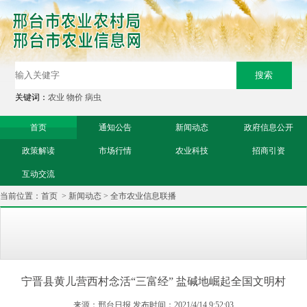
关键词：
农业
物价
病虫
首页
通知公告
新闻动态
政府信息公开
政策解读
市场行情
农业科技
招商引资
互动交流
当前位置：
首页
>
新闻动态
>
全市农业信息联播
宁晋县黄儿营西村念活“三富经” 盐碱地崛起全国文明村
来源：邢台日报 发布时间：2021/4/14 9:52:03