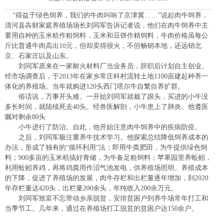
“得益于绿色饲养，我们的牛肉叫响了京津冀……”说起肉牛饲养，
清河县犇财家庭养殖场场长刘同军告诉记者说，他们在肉牛饲养中主
要用自种的玉米秸作粗饲料，玉米和豆饼作精饲料，牛肉价格虽每公
斤比普通牛肉高出10元，但却卖得很火，不但畅销本地，还远销北
京、石家庄以及山东。
刘同军原来在一家耐火材料厂当业务员，辞职后计划自主创业。
经市场调查后，于2013年在家乡常庄科村流转土地1100亩建起种养一
体化的养殖场。当年就购进120头西门塔尔牛自繁自养扩群。
俗话说，万事开头难。一开始刘同军就栽了跟头，买进的小牛没
多长时间，就陆续死去40头。经兽医解剖，小牛患上了肺炎。他遵医
嘱对剩余80头
小牛进行了防治。自此，他开始注意肉牛饲养中的疾病防疫。
之后，刘同军极注重养牛技术学习。他探索总结降低饲养成本的
办法，形成了独有的“循环利用”法：即用牛粪肥田，为牛提供绿色饲
料；900多亩的玉米秸搞好青储，为牛备足粗饲料；苹果园里养蚯蚓，
利用蚯蚓养鸡，再将鸡粪用作沼气池发电，供养殖场照明。养殖成本
的下降，促进了养殖场的发展，肉牛存栏和出栏量逐年增加，到2020
年存栏量达420头，出栏量200余头，年纯收入200余万元。
刘同军致富不忘带动乡亲脱贫，安排贫困户到养牛场常年打工和
当季节工。几年来，通过在养殖场打工脱贫的贫困户达150余户。