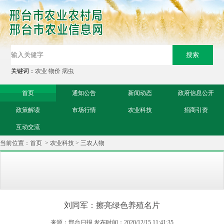
关键词：
农业
物价
病虫
首页
通知公告
新闻动态
政府信息公开
政策解读
市场行情
农业科技
招商引资
互动交流
当前位置：
首页
>
农业科技
>
三农人物
刘同军：擦亮绿色养殖名片
来源：邢台日报 发布时间：2020/12/15 11:41:35