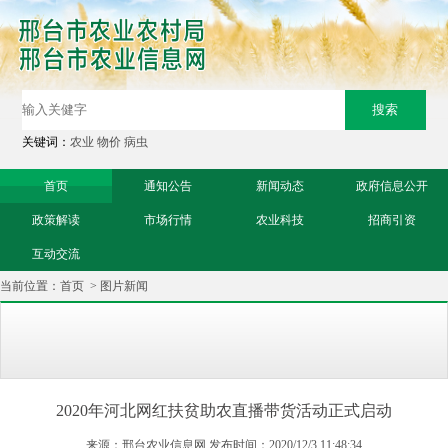
关键词：
农业
物价
病虫
首页
通知公告
新闻动态
政府信息公开
政策解读
市场行情
农业科技
招商引资
互动交流
当前位置：
首页
>
图片新闻
2020年河北网红扶贫助农直播带货活动正式启动
来源：邢台农业信息网 发布时间：2020/12/3 11:48:34