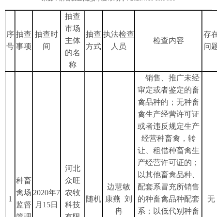
抽查
市场
序
抽查
抽查时
抽查
执法检查
存
主体
检查内容
号
事项
间
方式
人员
问
的名
称
销售、推广未经
审定或者鉴定的畜
禽品种的；无种畜
禽生产经营许可证
或者违反规定生产
经营种畜禽，转
让、租借种畜禽生
产经营许可证的；
河北
以其他畜禽品种、
种畜
众旺
边慧敏
配套系冒充所销售
禽场
2020年7
农牧
1
随机
康燕 刘
的种畜禽品种配套
无
监督
月15日
科技
冉
系；以低代别种畜
管理
有限