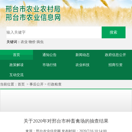
关键词：
农业
物价
病虫
首页
通知公告
新闻动态
政府信息公开
政策解读
市场行情
农业科技
招商引资
互动交流
当前位置：
首页
>
事后公开
>
行政检查
关于2020年对邢台市种畜禽场的抽查结果
来源：邢台农业信息网 发布时间：2020/7/16 10:14:00