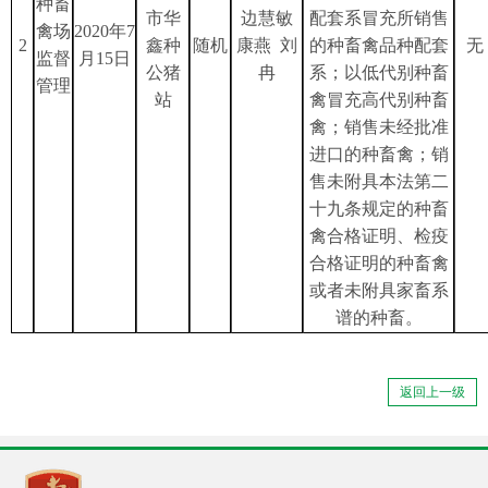
种畜
市华
边慧敏
配套系冒充所销售
禽场
2020年7
2
鑫种
随机
康燕 刘
的种畜禽品种配套
无
监督
月15日
公猪
冉
系；以低代别种畜
管理
站
禽冒充高代别种畜
禽；销售未经批准
进口的种畜禽；销
售未附具本法第二
十九条规定的种畜
禽合格证明、检疫
合格证明的种畜禽
或者未附具家畜系
谱的种畜。
返回上一级