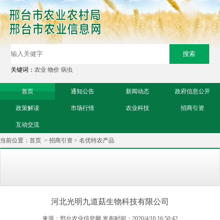
关键词：
农业
物价
病虫
首页
通知公告
新闻动态
政府信息公开
政策解读
市场行情
农业科技
招商引资
互动交流
当前位置：
首页
>
招商引资
>
名优特农产品
河北光明九道菇生物科技有限公司
来源：邢台农业信息网 发布时间：2020/4/10 16:50:42