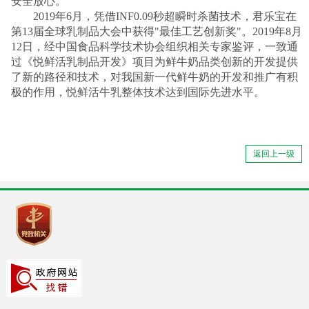
安全放心。
2019
年
6
月，凭借
INF0.09
秒超瞬时杀菌技术，君乐宝在
第
13
届全球乳制品大会中获得
"
最佳工艺创新奖
"
。
2019
年
8
月
12
日，经中国食品科学技术协会组织相关专家鉴评，一致通
过《悦鲜活乳制品开发》项目为鲜牛奶品类创新的开发提供
了新的路径和技术，对我国新一代鲜牛奶的开发和推广有积
极的作用，悦鲜活
牛乳
整体技术达到国际先进水平。
返回上一级