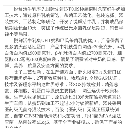
悦鲜活牛乳率先国际
先进
INF0.09
秒超瞬时杀菌鲜牛奶加
工技术，通过原料乳的筛选、杀菌工艺优化、包装选择、灌
装技术、工艺制定等研究，开发了悦鲜活牛乳，并将成品保
质期延长至
19
天，突破了传统巴氏杀菌乳保质期短、销售半
径小等局限。
悦鲜活牛乳集
UHT
奶和巴氏杀菌乳的优点，产品保留了
更多的天然活性蛋白，产品中乳铁蛋白均值
≥
20
毫克升、
a-
乳
白蛋白均值
≥
900
毫克升、
β
-
乳球蛋白均值
≥
2700
毫克
/
升、糠
氨酸
≤
12
毫克
/100
克蛋白质，满足了消费者对牛奶的口感、新
鲜、营养、质量及安全方面的要求。
除了工艺创新，在生产链方面，源头限定
2
万头进口优
质荷斯坦奶牛，
2
万亩牧草种植。牧场通过全球
GAP
认证，
技术及管理水平均达世界标准，经
SGS
持续检测：菌落总
数、体细胞、乳蛋白等原奶主要指标，均远远优于欧美标
准。生产从牧场到工厂，原奶通过
310
米无菌输奶管道直达
生产车间，从挤奶到加工不超过
2
小时锁留新鲜。灌装采用
医药级无菌冷灌装技术，百级（医药级）无菌正压系统侧
置，自带
CIP/SIP
自动清洗和灭菌功能，瓶和盖为
PAA
湿法
灭菌，杀菌效率
≥
Log6
。基于全产业链模式，确保了产品的