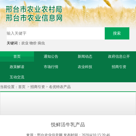
关键词：
农业
物价
病虫
首页
通知公告
新闻动态
政府信息公开
政策解读
市场行情
农业科技
招商引资
互动交流
当前位置：
首页
>
招商引资
>
名优特农产品
悦鲜活牛乳产品
来源：邢台农业信息网 发布时间：2020/4/10 15:20:46