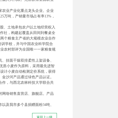
家农业产业化重点龙头企业。企业
125万吨，产销量市场占有率13%，
入股、土地承包农户以土地经营权入
合作社，构建起覆盖从田间到餐桌全
徽两个粮食主产省的大规模农业合作
民培训学校，并与中国农业科学院合
被农业农村部评为全国唯一一家粮食规
机、挂面干燥双排柔性上架设备、
”优质小麦作为原料，采用最先进智
主设计小麦自动检测定价系统，获得
。金沙河产品通过绿色产品认证。
略合作，与西北农林科技大学联合共
河网络销售直营店、旗舰店。产品
以及我市多个县捐赠面粉34吨、
返回上一级