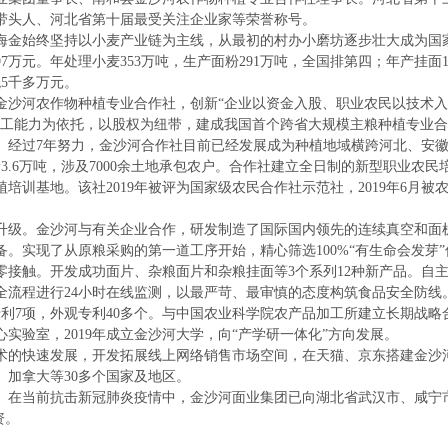
带头人、河北省第十届最受关注企业家等荣誉称号。
海金始终坚持以小麦产业链为主线，从最初的村办小磨坊逐步壮大成为国
297万元。年处理小麦353万吨，生产面粉291万吨，全国排第四；年产挂面
税5千多万元。
金沙河农作物种植专业合作社，创新“企业以资金入股、职业农民以技术
加工能力为依托，以股权为纽带，建成我国首个跨省大规模主粮种植专业
。经过7年努力，金沙河合作社目前已经发展成为种植地域横跨河北、安
3.6万吨，涉及7000余土地承包农户。合作社建立全日制的新型职业农
植培训基地。该社2019年被评为国家级农民合作社示范社，2019年6月
级。金沙河与有关企业合作，研发制造了国际国内领先的连续真空和面
备。实现了从原粮采购的第一道工序开始，精心筛选100%“有生命会发芽
零接触。开发成功面片、杂粮面片和杂粮挂面等3个系列12种新产品。自
全流程进行24小时在线监测，以最严苛、最审慎的态度构筑食品安全防线
专利7项，外观专利40多个。与中国农业科学院农产品加工所建立长期战
实验室，2019年成立金沙河大学，向“产学研一体化”方向发展。
的快速发展，开发拓展线上网络销售市场空间，在天猫、京东搭建金沙
、加拿大等30多个国家及地区。
当前抗击新冠肺炎疫情中，金沙河面业集团已向湖北省武汉市、咸宁市
资。