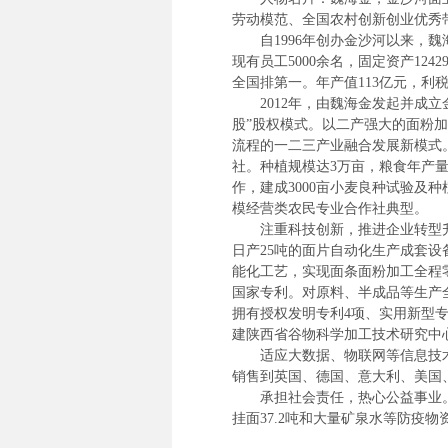
劳动模范、全国农村创新创业优秀
自1996年创办金沙河以来，魏
现有员工5000余名，固定资产124
全国排第一。年产值113亿元，利
2012年，由魏海金发起并成立
股”股权模式。以二产强大的面粉
流程的一二三产业融合发展新模式
社。种植规模达3万亩，粮食年产量
作，建成3000亩小麦良种试验及种
模经营类农民专业合作社典型。
注重科技创新，推进企业转型升
日产25吨的面片自动化生产成套设
能化工艺，实现面条面粉加工全程
国家专利。对原料、半成品等生产
拥有授权发明专利4项、实用新型
建陕西省谷物科学加工技术研究中心
适应大数据、物联网等信息技术
销售到英国、德国、意大利、美国
承担社会责任，热心公益事业。在
挂面37.2吨和大量矿泉水等防疫物