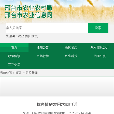
关键词：
农业
物价
病虫
首页
通知公告
新闻动态
政府信息公开
政策解读
市场行情
农业科技
招商引资
互动交流
当前位置：
首页
>
图片新闻
抗疫情解农困求助电话
来源：邢台农业信息网 发布时间：2020/2/5 14:59:44